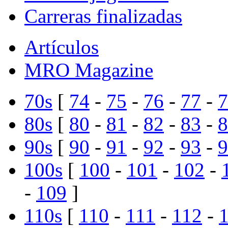
Carreras finalizadas
Artículos
MRO Magazine
70s
[
74
-
75
-
76
-
77
-
7
80s
[
80
-
81
-
82
-
83
-
8
90s
[
90
-
91
-
92
-
93
-
9
100s
[
100
-
101
-
102
-
-
109
]
110s
[
110
-
111
-
112
-