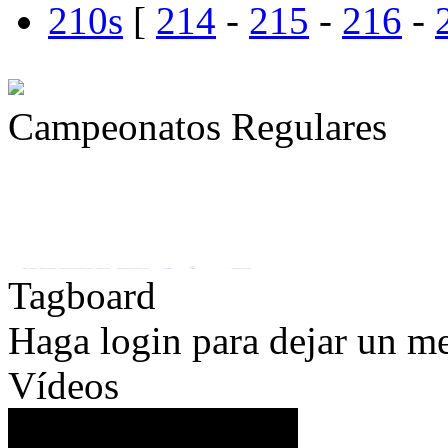
210s
[
214
-
215
-
216
-
Campeonatos Regulares
» 19/08/2026
F1 2026
-
Zandvoort '20
Tagboard
Haga login para dejar un m
Vídeos