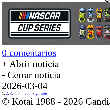
0 comentarios
+ Abrir noticia
- Cerrar noticia
2026-03-04
1
,
2
,
3
,
4
,
5
...
256
Siguiente
© Kotai 1988 - 2026 Gandi