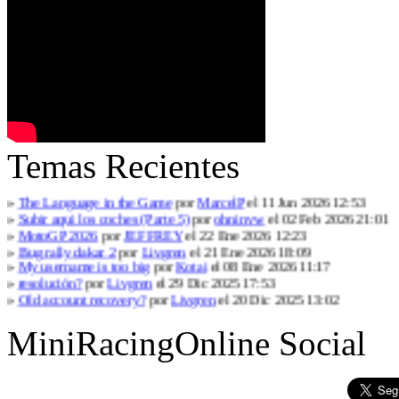
Temas Recientes
»
The Language in the Game
por
MarcelP
el 11 Jun 2026 12:53
»
Subir aqui los coches (Parte 5)
por
ohninvw
el 02 Feb 2026 21:01
»
MotoGP 2026
por
JEFFREY
el 22 Ene 2026 12:23
»
Bug rally dakar 2
por
Livgren
el 21 Ene 2026 18:09
»
My username is too big
por
Kotai
el 08 Ene 2026 11:17
»
resolución?
por
Livgren
el 29 Dic 2025 17:53
»
Old account recovery?
por
Livgren
el 20 Dic 2025 13:02
MiniRacingOnline Social