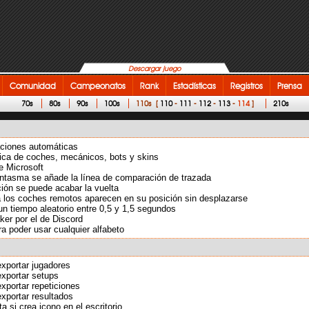
Descargar juego
Comunidad
Campeonatos
Rank
Estadísticas
Registros
Prensa
70s
80s
90s
100s
110s
[
110
-
111
-
112
-
113
-
114
]
210s
zaciones automáticas
tica de coches, mecánicos, bots y skins
e Microsoft
fantasma se añade la línea de comparación de trazada
ación se puede acabar la vuelta
ista los coches remotos aparecen en su posición sin desplazarse
 un tiempo aleatorio entre 0,5 y 1,5 segundos
er por el de Discord
a poder usar cualquier alfabeto
exportar jugadores
exportar setups
xportar repeticiones
xportar resultados
a si crea icono en el escritorio