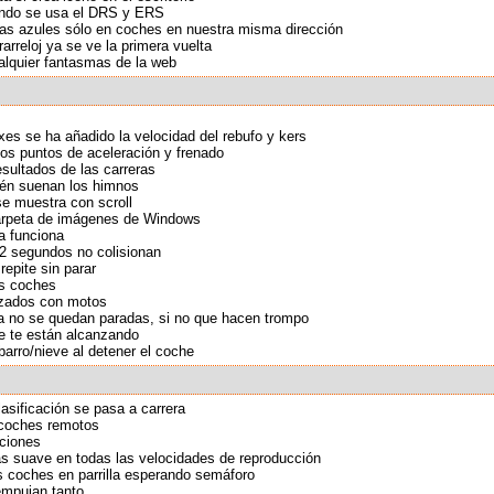
uando se usa el DRS y ERS
ras azules sólo en coches en nuestra misma dirección
rarreloj ya se ve la primera vuelta
alquier fantasmas de la web
xes se ha añadido la velocidad del rebufo y kers
los puntos de aceleración y frenado
esultados de las carreras
bién suenan los himnos
se muestra con scroll
carpeta de imágenes de Windows
ya funciona
2 segundos no colisionan
repite sin parar
os coches
izados con motos
ya no se quedan paradas, si no que hacen trompo
ue te están alcanzando
barro/nieve al detener el coche
lasificación se pasa a carrera
 coches remotos
iciones
s suave en todas las velocidades de reproducción
os coches en parrilla esperando semáforo
empujan tanto