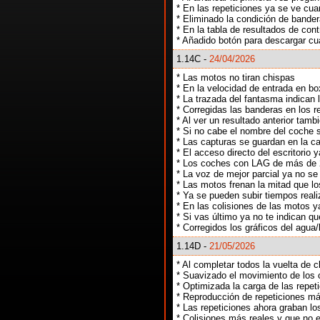
* En las repeticiones ya se ve c
* Eliminado la condición de bande
* En la tabla de resultados de cont
* Añadido botón para descargar cu
1.14C -
24/04/2026
* Las motos no tiran chispas
* En la velocidad de entrada en bo
* La trazada del fantasma indican 
* Corregidas las banderas en los r
* Al ver un resultado anterior tam
* Si no cabe el nombre del coche 
* Las capturas se guardan en la 
* El acceso directo del escritorio 
* Los coches con LAG de más de 
* La voz de mejor parcial ya no se 
* Las motos frenan la mitad que l
* Ya se pueden subir tiempos real
* En las colisiones de las motos 
* Si vas último ya no te indican q
* Corregidos los gráficos del agua/
1.14D -
21/05/2026
* Al completar todos la vuelta de c
* Suavizado el movimiento de los
* Optimizada la carga de las repet
* Reproducción de repeticiones má
* Las repeticiones ahora graban l
* Colisiones más reales y que no 