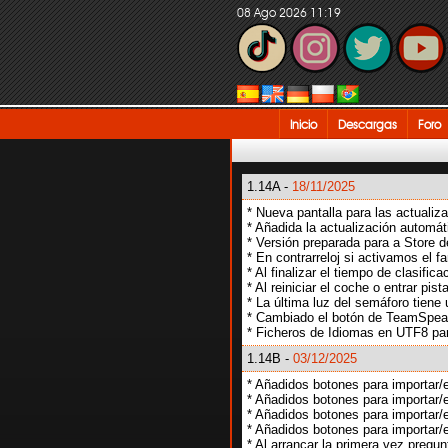
08 Ago 2026 11:19
Inicio
Descargas
Foro
1.14A -
18/11/2025
* Nueva pantalla para las actuali
* Añadida la actualización automá
* Versión preparada para a Store d
* En contrarreloj si activamos el 
* Al finalizar el tiempo de clasific
* Al reiniciar el coche o entrar p
* La última luz del semáforo tiene
* Cambiado el botón de TeamSpeak
* Ficheros de Idiomas en UTF8 par
1.14B -
03/12/2025
* Añadidos botones para importar/
* Añadidos botones para importar/
* Añadidos botones para importar/e
* Añadidos botones para importar/e
* Al arrancar la primera vez pregunt