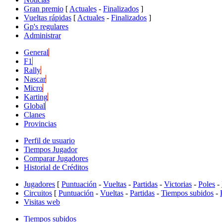
Gran premio
[
Actuales
-
Finalizados
]
Vueltas rápidas
[
Actuales
-
Finalizados
]
Gp's regulares
Administrar
General
F1
Rally
Nascar
Micro
Karting
Global
Clanes
Provincias
Perfil de usuario
Tiempos Jugador
Comparar Jugadores
Historial de Créditos
Jugadores
[
Puntuación
-
Vueltas
-
Partidas
-
Victorias
-
Poles
-
Circuitos
[
Puntuación
-
Vueltas
-
Partidas
-
Tiempos subidos
-
Visitas web
Tiempos subidos