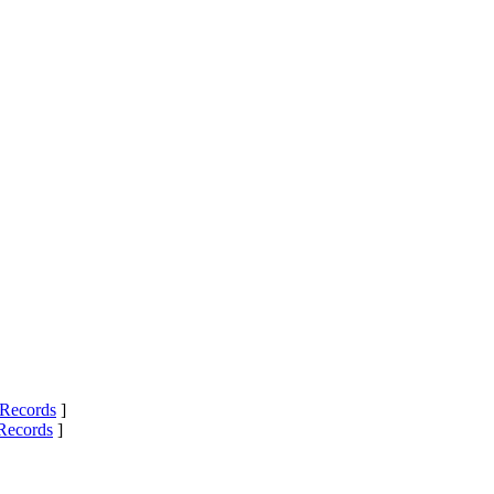
Records
]
Records
]