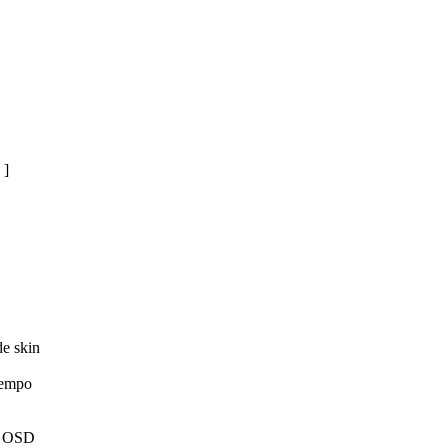
]
de skin
tiempo
el OSD