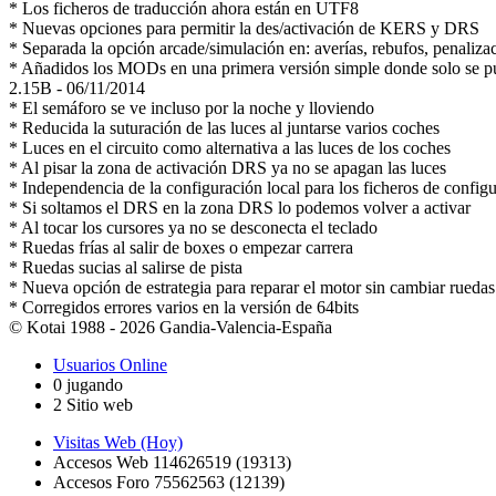
* Los ficheros de traducción ahora están en UTF8
* Nuevas opciones para permitir la des/activación de KERS y DRS
* Separada la opción arcade/simulación en: averías, rebufos, penaliza
* Añadidos los MODs en una primera versión simple donde solo se 
2.15B -
06/11/2014
* El semáforo se ve incluso por la noche y lloviendo
* Reducida la suturación de las luces al juntarse varios coches
* Luces en el circuito como alternativa a las luces de los coches
* Al pisar la zona de activación DRS ya no se apagan las luces
* Independencia de la configuración local para los ficheros de config
* Si soltamos el DRS en la zona DRS lo podemos volver a activar
* Al tocar los cursores ya no se desconecta el teclado
* Ruedas frías al salir de boxes o empezar carrera
* Ruedas sucias al salirse de pista
* Nueva opción de estrategia para reparar el motor sin cambiar ruedas
* Corregidos errores varios en la versión de 64bits
© Kotai 1988 - 2026 Gandia-Valencia-España
Usuarios Online
0 jugando
2 Sitio web
Visitas Web (Hoy)
Accesos Web 114626519 (19313)
Accesos Foro 75562563 (12139)