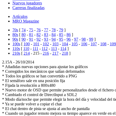
Nuevos jugadores
Carreras finalizadas
Artículos
MRO Magazine
70s
[
74
-
75
-
76
-
77
-
78
-
79
]
80s
[
80
-
81
-
82
-
83
-
84
-
85
-
86
]
90s
[
90
-
91
-
92
-
93
-
94
-
95
-
96
-
97
-
98
-
99
]
100s
[
100
-
101
-
102
-
103
-
104
-
105
-
106
-
107
-
108
-
109
110s
[
110
-
111
-
112
-
113
-
114
]
210s
[
214
-
215
-
216
-
217
-
218
]
2.15A -
26/10/2014
* Añadidas nuevas opciones para ajustar los gráficos
* Corregidos los mecánicos que salían deformados
* Todos los gráficos se han convertido a PNG
* El semáforo sale en una posición fija
* Fijada la resolución a 800x480
* Nuevo motor de OSD que permite personalizarlos desde el fichero 
* Cambiado el control de DirectInput a SDL2
* Modo día/noche que permite elegir la hora del día y velocidad del 
* Ya se puede volver a copiar el chat
* El chat dentro de pista se ajusta al ancho de pantalla
* Cuando un jugador remoto mejora su tiempo aparece en verde en 