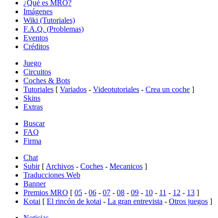
¿Qué es MRO?
Imágenes
Wiki (Tutoriales)
F.A.Q. (Problemas)
Eventos
Créditos
Juego
Circuitos
Coches & Bots
Tutoriales
[
Variados
-
Videotutoriales
-
Crea un coche
]
Skins
Extras
Buscar
FAQ
Firma
Chat
Subir
[
Archivos
-
Coches
-
Mecanicos
]
Traducciones Web
Banner
Premios MRO
[
05
-
06
-
07
-
08
-
09
-
10
-
11
-
12
-
13
]
Kotai
[
El rincón de kotai
-
La gran entrevista
-
Otros juegos
]
Noticias