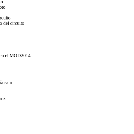
lo
oto
rcuito
 del circuito
H en el MOD2014
a salir
vez