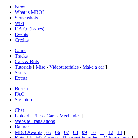
News
What is MRO?
Screenshots
Wiki
F.A.Q. (Issues)
Events
Credits
Game
Tracks
Cars & Bots
Tutorials
[
Misc
-
Videotutoriales
-
Make a car
]
Skins
Extras
Buscar
FAQ
Signature
Chat
Upload
[
Files
-
Cars
-
Mechanics
]
Website Translations
Banner
MRO Awards
[
05
-
06
-
07
-
08
-
09
-
10
-
11
-
12
-
13
]
Kotai
[
Kotai's Corner
-
The great interview
-
Others games
]