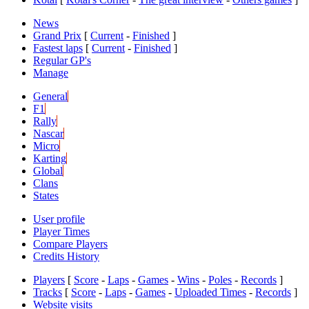
News
Grand Prix
[
Current
-
Finished
]
Fastest laps
[
Current
-
Finished
]
Regular GP's
Manage
General
F1
Rally
Nascar
Micro
Karting
Global
Clans
States
User profile
Player Times
Compare Players
Credits History
Players
[
Score
-
Laps
-
Games
-
Wins
-
Poles
-
Records
]
Tracks
[
Score
-
Laps
-
Games
-
Uploaded Times
-
Records
]
Website visits