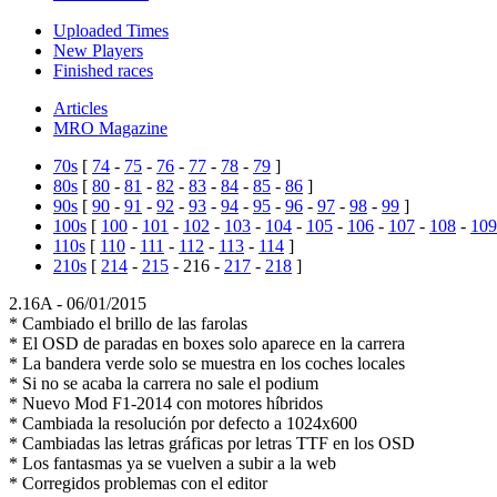
Uploaded Times
New Players
Finished races
Articles
MRO Magazine
70s
[
74
-
75
-
76
-
77
-
78
-
79
]
80s
[
80
-
81
-
82
-
83
-
84
-
85
-
86
]
90s
[
90
-
91
-
92
-
93
-
94
-
95
-
96
-
97
-
98
-
99
]
100s
[
100
-
101
-
102
-
103
-
104
-
105
-
106
-
107
-
108
-
109
110s
[
110
-
111
-
112
-
113
-
114
]
210s
[
214
-
215
-
216
-
217
-
218
]
2.16A -
06/01/2015
* Cambiado el brillo de las farolas
* El OSD de paradas en boxes solo aparece en la carrera
* La bandera verde solo se muestra en los coches locales
* Si no se acaba la carrera no sale el podium
* Nuevo Mod F1-2014 con motores híbridos
* Cambiada la resolución por defecto a 1024x600
* Cambiadas las letras gráficas por letras TTF en los OSD
* Los fantasmas ya se vuelven a subir a la web
* Corregidos problemas con el editor