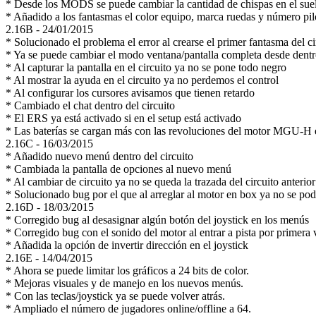
* Desde los MODS se puede cambiar la cantidad de chispas en el sue
* Añadido a los fantasmas el color equipo, marca ruedas y número pil
2.16B -
24/01/2015
* Solucionado el problema el error al crearse el primer fantasma del ci
* Ya se puede cambiar el modo ventana/pantalla completa desde dentro
* Al capturar la pantalla en el circuito ya no se pone todo negro
* Al mostrar la ayuda en el circuito ya no perdemos el control
* Al configurar los cursores avisamos que tienen retardo
* Cambiado el chat dentro del circuito
* El ERS ya está activado si en el setup está activado
* Las baterías se cargan más con las revoluciones del motor MGU-
2.16C -
16/03/2015
* Añadido nuevo menú dentro del circuito
* Cambiada la pantalla de opciones al nuevo menú
* Al cambiar de circuito ya no se queda la trazada del circuito anterior
* Solucionado bug por el que al arreglar al motor en box ya no se podí
2.16D -
18/03/2015
* Corregido bug al desasignar algún botón del joystick en los menús
* Corregido bug con el sonido del motor al entrar a pista por primera 
* Añadida la opción de invertir dirección en el joystick
2.16E -
14/04/2015
* Ahora se puede limitar los gráficos a 24 bits de color.
* Mejoras visuales y de manejo en los nuevos menús.
* Con las teclas/joystick ya se puede volver atrás.
* Ampliado el número de jugadores online/offline a 64.