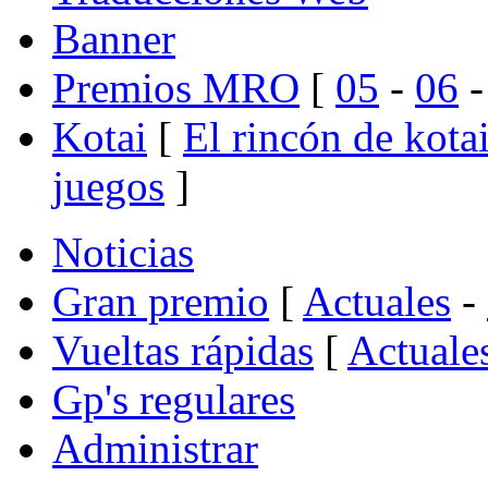
Banner
Premios MRO
[
05
-
06
Kotai
[
El rincón de kota
juegos
]
Noticias
Gran premio
[
Actuales
-
Vueltas rápidas
[
Actuale
Gp's regulares
Administrar