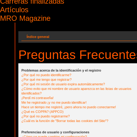
Carreras finalizadas
Artículos
MRO Magazine
Índice general
Preguntas Frecuente
Problemas acerca de la identificación y el registro
¿Por qué no puedo identificarme?
¿Por qué me tengo que registrar?
¿Por qué mi sesión de usuario expira automáticamente?
¿Cómo evito que mi nombre de usuario aparezca en las listas de usuarios
identificados?
¡Perdí mi contraseña!
Me he registrado ¡y no me puedo identificar!
Hace un tiempo me registré, ¡pero ahora no puedo conectarme!
¿Qué es COPPA? (APPCO)
¿Por qué no puedo registrarme?
¿Cuál es la función de "Borrar todas las cookies del Sitio"?
Preferencias de usuario y configuraciones
¿Cómo se puede cambiar mi configuración?