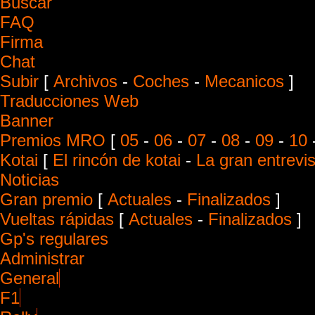
Buscar
FAQ
Firma
Chat
Subir
[
Archivos
-
Coches
-
Mecanicos
]
Traducciones Web
Banner
Premios MRO
[
05
-
06
-
07
-
08
-
09
-
10
Kotai
[
El rincón de kotai
-
La gran entrevis
Noticias
Gran premio
[
Actuales
-
Finalizados
]
Vueltas rápidas
[
Actuales
-
Finalizados
]
Gp's regulares
Administrar
General
F1