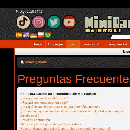
07 Ago 2026 14:11
Inicio
Descargas
Foro
Comunidad
Campeonatos
Busc
Índice general
Preguntas Frecuente
Problemas acerca de la identificación y el registro
¿Por qué no puedo identificarme?
¿Por qué me tengo que registrar?
¿Por qué mi sesión de usuario expira automáticamente?
¿Cómo evito que mi nombre de usuario aparezca en las listas de usuarios
identificados?
¡Perdí mi contraseña!
Me he registrado ¡y no me puedo identificar!
Hace un tiempo me registré, ¡pero ahora no puedo conectarme!