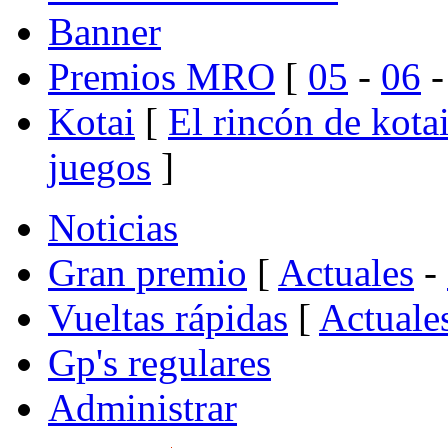
Banner
Premios MRO
[
05
-
06
Kotai
[
El rincón de kota
juegos
]
Noticias
Gran premio
[
Actuales
-
Vueltas rápidas
[
Actuale
Gp's regulares
Administrar