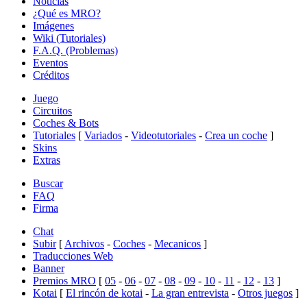
Noticias
¿Qué es MRO?
Imágenes
Wiki (Tutoriales)
F.A.Q. (Problemas)
Eventos
Créditos
Juego
Circuitos
Coches & Bots
Tutoriales
[
Variados
-
Videotutoriales
-
Crea un coche
]
Skins
Extras
Buscar
FAQ
Firma
Chat
Subir
[
Archivos
-
Coches
-
Mecanicos
]
Traducciones Web
Banner
Premios MRO
[
05
-
06
-
07
-
08
-
09
-
10
-
11
-
12
-
13
]
Kotai
[
El rincón de kotai
-
La gran entrevista
-
Otros juegos
]