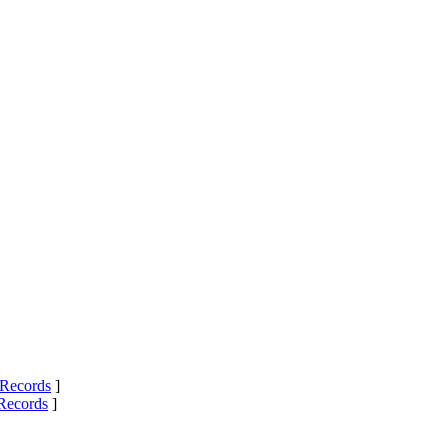
Records
]
Records
]