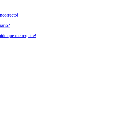
incorrecto!
uario?
pide que me registre!