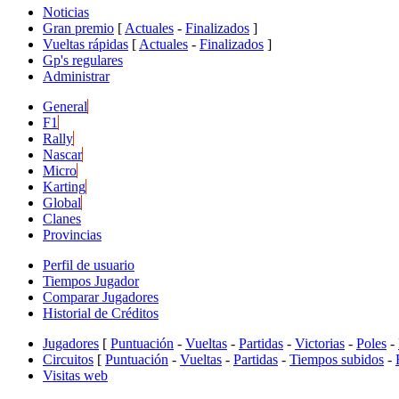
Noticias
Gran premio
[
Actuales
-
Finalizados
]
Vueltas rápidas
[
Actuales
-
Finalizados
]
Gp's regulares
Administrar
General
F1
Rally
Nascar
Micro
Karting
Global
Clanes
Provincias
Perfil de usuario
Tiempos Jugador
Comparar Jugadores
Historial de Créditos
Jugadores
[
Puntuación
-
Vueltas
-
Partidas
-
Victorias
-
Poles
-
Circuitos
[
Puntuación
-
Vueltas
-
Partidas
-
Tiempos subidos
-
Visitas web