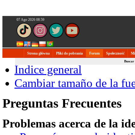
07 Ago 2026 08:59
Strona główna
Pliki do pobrania
Forum
Społeczność
Mi
Buscar
Índice general
Cambiar tamaño de la fu
Preguntas Frecuentes
Problemas acerca de la iden