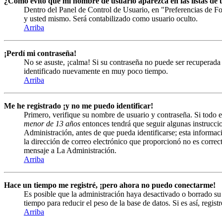
¿Cómo evito que mi nombre de usuario aparezca en las listas de u
Dentro del Panel de Control de Usuario, en "Preferencias de Fo
y usted mismo. Será contabilizado como usuario oculto.
Arriba
¡Perdí mi contraseña!
No se asuste, ¡calma! Si su contraseña no puede ser recuperada 
identificado nuevamente en muy poco tiempo.
Arriba
Me he registrado ¡y no me puedo identificar!
Primero, verifique su nombre de usuario y contraseña. Si todo e
menor de 13 años
entonces tendrá que seguir algunas instruccio
Administración, antes de que pueda identificarse; esta informació
la dirección de correo electrónico que proporcionó no es correct
mensaje a La Administración.
Arriba
Hace un tiempo me registré, ¡pero ahora no puedo conectarme!
Es posible que la administración haya desactivado o borrado s
tiempo para reducir el peso de la base de datos. Si es así, regist
Arriba