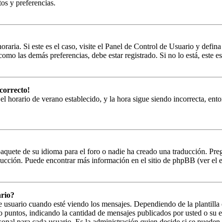
tos y preferencias.
oraria. Si este es el caso, visite el Panel de Control de Usuario y defin
omo las demás preferencias, debe estar registrado. Si no lo está, este
correcto!
 el horario de verano establecido, y la hora sigue siendo incorrecta, en
paquete de su idioma para el foro o nadie ha creado una traducción. Preg
aducción. Puede encontrar más información en el sitio de phpBB (ver el en
rio?
uario cuando esté viendo los mensajes. Dependiendo de la plantilla que
s o puntos, indicando la cantidad de mensajes publicados por usted o su
onal para cada usuario. Es la administración quien decide si se puede