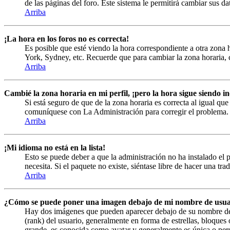
de las páginas del foro. Este sistema le permitirá cambiar sus da
Arriba
¡La hora en los foros no es correcta!
Es posible que esté viendo la hora correspondiente a otra zona h
York, Sydney, etc. Recuerde que para cambiar la zona horaria, c
Arriba
Cambié la zona horaria en mi perfil, ¡pero la hora sigue siendo in
Si está seguro de que de la zona horaria es correcta al igual que
comuníquese con La Administración para corregir el problema.
Arriba
¡Mi idioma no está en la lista!
Esto se puede deber a que la administración no ha instalado el 
necesita. Si el paquete no existe, siéntase libre de hacer una tr
Arriba
¿Cómo se puede poner una imagen debajo de mi nombre de usua
Hay dos imágenes que pueden aparecer debajo de su nombre de us
(rank) del usuario, generalmente en forma de estrellas, bloque
grande, es conocida como avatar y generalmente es única o pers