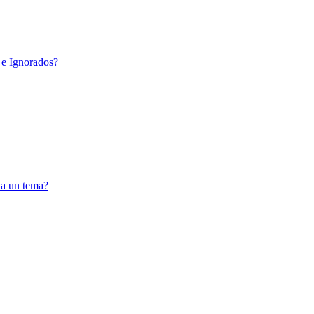
 e Ignorados?
 a un tema?