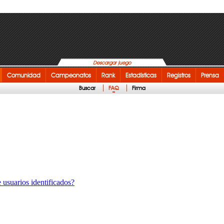
Descargar juego
Comunidad
Campeonatos
Rank
Estadísticas
Registros
Prensa
Buscar
FAQ
Firma
 usuarios identificados?