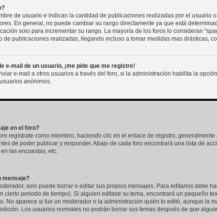
o?
re de usuario e indican la cantidad de publicaciones realizadas por el usuario o
dores. En general, no puede cambiar su rango directamente ya que está determinado
icación solo para incrementar su rango. La mayoría de los foros lo consideran "spa
 de publicaciones realizadas, llegando incluso a tomar medidas mas drásticas, com
e e-mail de un usuario, ¡me pide que me registre!
ar e-mail a otros usuarios a través del foro, si la administración habilita la opció
 usuarios anónimos.
je en el foro?
oro regístrate como miembro, haciendo clic en el enlace de registro, generalmente
tes de poder publicar y responder. Abajo de cada foro encontrará una lista de ac
en las encuestas, etc.
n mensaje?
derador, solo puede borrar o editar sus propios mensajes. Para editarlos debe ha
un cierto periodo de tiempo). Si alguien editase su tema, encontrará un pequeño te
o. No aparece si fue un moderador o la administración quién lo editó, aunque la ma
 edición. Los usuarios normales no podrán borrar sus temas después de que algui