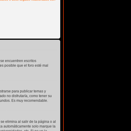
 se encuentren escritos
s posible que el foro esté mal
strarse para publicar temas y
ado no disfrutaría, como tener su
segundos. Es muy recomendable.
e elimina al salir de la página o al
zca automáticamente solo marque la