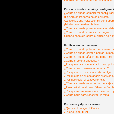
Preferencias de usuario y configurac
¿Cómo se puede cambiar mi configurac
¡La hora en los foros no es correcta!
Cambié la zona horaria en mi perfil, ¡per
¡Mi idioma no está en la lista!
¿Cómo se puede poner una imagen deba
¿Cómo se puede cambiar mi rango?
Cuando hago clic sobre el enlace de e-m
Publicación de mensajes
¿Cómo se puede publicar un mensaje en
¿Cómo se puede editar o borrar un men
¿Cómo se puede añadir una firma a mi 
¿Cómo creo una encuesta?
¿Por qué no se puede añadir más opcio
¿Cómo edito o borro una encuesta?
¿Por qué no se puede acceder a algún 
¿Por qué no se puede añadir archivos a
¿Por qué recibí una advertencia?
¿Cómo se puede reportar un mensaje a
¿Para qué sirve el botón "Guardar" en l
¿Por qué mis mensajes necesitan ser 
¿Cómo hago para reactivar un tema?
Formatos y tipos de temas
¿Qué es el código BBCode?
¿Puedo usar HTML?