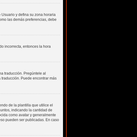
e Usuario y defina su zona horaria
 como las demás preferencias, debe
do incorrecta, entonces la hora
na traducción. Pregúntele al
na traducción. Puede encontrar más
 de la plantilla que utilice el
puntos, indicando la cantidad de
ocida como avatar y generalmente
peso pueden ser publicadas. En caso