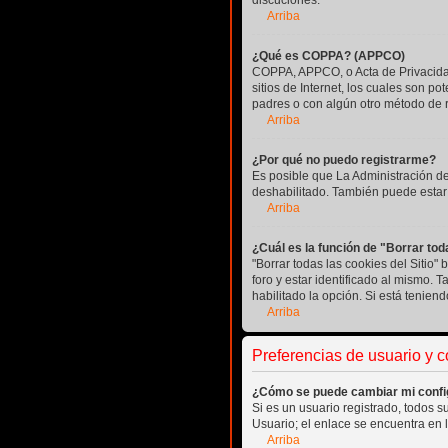
discuciones.
Arriba
¿Qué es COPPA? (APPCO)
COPPA, APPCO, o Acta de Privacidad
sitios de Internet, los cuales son po
padres o con algún otro método de r
Arriba
¿Por qué no puedo registrarme?
Es posible que La Administración de
deshabilitado. También puede estar 
Arriba
¿Cuál es la función de "Borrar toda
"Borrar todas las cookies del Sitio
foro y estar identificado al mismo. 
habilitado la opción. Si está tenien
Arriba
Preferencias de usuario y 
¿Cómo se puede cambiar mi confi
Si es un usuario registrado, todos s
Usuario; el enlace se encuentra en l
Arriba