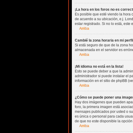
¡La hora en los foros no es correct
Es posible que esté viendo la hora c
de acuerdo a su ubicación, e.j. Lon
estar registrado. Si no lo está, est
Arriba
Cambié la zona horaria en mi perfil
Si está seguro de que de la zona hor
almacenada en el servidor es errón
Arriba
¡Mi idioma no está en la lista!
Esto se puede deber a que la admini
administrador si puede instalar el 
información en el sitio de phpBB (ver
Arriba
¿Cómo se puede poner una imagen
Hay dos imágenes que pueden aparec
foro, la primera imagen está asociad
mensajes publicados por usted o su
es única o personal para cada usua
de que no este disponible la opció
Arriba