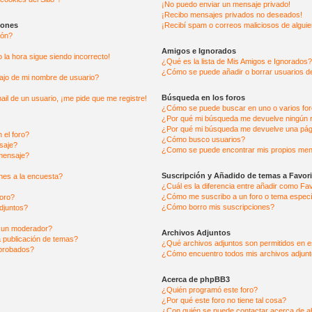
¡No puedo enviar un mensaje privado!
¡Recibo mensajes privados no deseados!
iones
¡Recibí spam o correos maliciosos de alguie
ión?
Amigos e Ignorados
o la hora sigue siendo incorrecto!
¿Qué es la lista de Mis Amigos e Ignorados
¿Cómo se puede añadir o borrar usuarios de
jo de mi nombre de usuario?
Búsqueda en los foros
ail de un usuario, ¡me pide que me registre!
¿Cómo se puede buscar en uno o varios fo
¿Por qué mi búsqueda me devuelve ningún 
¿Por qué mi búsqueda me devuelve una pág
 el foro?
¿Cómo busco usuarios?
saje?
¿Como se puede encontrar mis propios men
mensaje?
Suscripción y Añadido de temas a Favor
nes a la encuesta?
¿Cuál es la diferencia entre añadir como Fa
¿Cómo me suscribo a un foro o tema especí
foro?
¿Cómo borro mis suscripciones?
djuntos?
 un moderador?
Archivos Adjuntos
a publicación de temas?
¿Qué archivos adjuntos son permitidos en e
aprobados?
¿Cómo encuentro todos mis archivos adjun
Acerca de phpBB3
¿Quién programó este foro?
¿Por qué este foro no tiene tal cosa?
¿Con quién se puede contactar acerca de ab