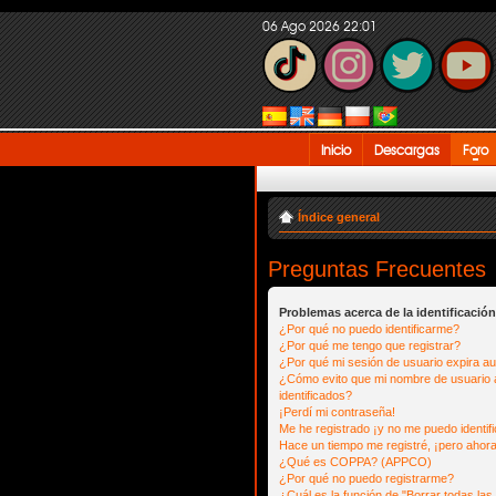
06 Ago 2026 22:01
Inicio
Descargas
Foro
Índice general
Preguntas Frecuentes
Problemas acerca de la identificación 
¿Por qué no puedo identificarme?
¿Por qué me tengo que registrar?
¿Por qué mi sesión de usuario expira a
¿Cómo evito que mi nombre de usuario a
identificados?
¡Perdí mi contraseña!
Me he registrado ¡y no me puedo identifi
Hace un tiempo me registré, ¡pero ahor
¿Qué es COPPA? (APPCO)
¿Por qué no puedo registrarme?
¿Cuál es la función de "Borrar todas las 