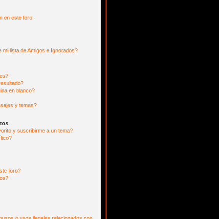
n en este foro!
?
 mi lista de Amigos e Ignorados?
ros?
resultado?
ina en blanco?
sajes y temas?
itos
vorito y suscribirme a un tema?
fico?
ste foro?
tos?
usos o usos ilegales relacionados con