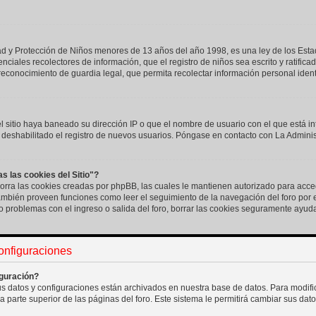
 y Protección de Niños menores de 13 años del año 1998, es una ley de los Estad
tenciales recolectores de información, que el registro de niños sea escrito y ratific
econocimiento de guardia legal, que permita recolectar información personal iden
l sitio haya baneado su dirección IP o que el nombre de usuario con el que está in
deshabilitado el registro de nuevos usuarios. Póngase en contacto con La Administr
s las cookies del Sitio"?
" borra las cookies creadas por phpBB, las cuales le mantienen autorizado para acc
También proveen funciones como leer el seguimiento de la navegación del foro por e
do problemas con el ingreso o salida del foro, borrar las cookies seguramente ayud
configuraciones
guración?
us datos y configuraciones están archivados en nuestra base de datos. Para modifica
a parte superior de las páginas del foro. Este sistema le permitirá cambiar sus dato