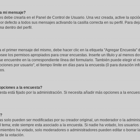
 a mi mensaje?
s debe crearla en el Panel de Control de Usuario. Una vez creada, active la opci
r defecto a todos sus mensajes activando la casilla correcta en su perfil. Para dej
rma
dentro del perfil.
 el primer mensaje del mismo, debe hacer clic en la etiqueta "Agregar Encuesta" d
 posee los permisos apropiados para crear encuestas. Inserte un título y al menos 
 encuentre en la correspondiente línea del formulario. También puede elegir el 
ciones por usuario", el tiempo límite en días para la encuesta (0 para duración infin
tos.
opciones a la encuesta?
esta está fijado por la administración. Si necesita añadir más opciones a la encu
a?
 solo pueden ser modificadas por su creador original, un moderador o la administ
l tema; este siempre esta asociado a la encuesta. Si nadie ha votado, los usuarios
 miembro ha votado, solo moderadores o administradores pueden editar o borrar la
e la votación.