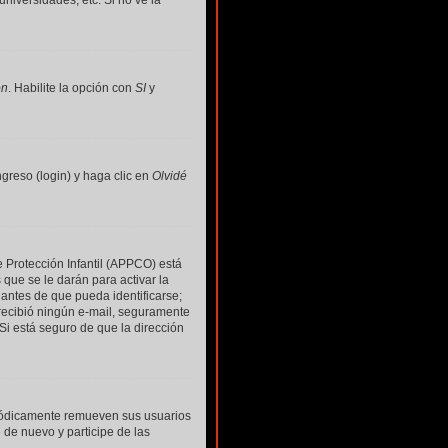
universidades, etc. Si no ve la
ón
. Habilite la opción con
SI
y
greso (login) y haga clic en
Olvidé
e Protección Infantil (APPCO) está
que se le darán para activar la
antes de que pueda identificarse;
no recibió ningún e-mail, seguramente
 Si está seguro de que la dirección
riódicamente remueven sus usuarios
 de nuevo y participe de las