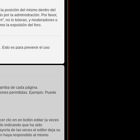
 la posición del mismo dentro del
 por la administración. Por favor,
m", no lo toleran, y moderadores o
o la expulsión del foro.
n. Esto es para prevenir el uso
 arriba de cada página.
ciones permitidas. Ejemplo: Puede
cer clic en en botón
editar
(a veces
xto indicando que ha sido
yoría de las veces el editor deja su
en haya respondido al mismo.