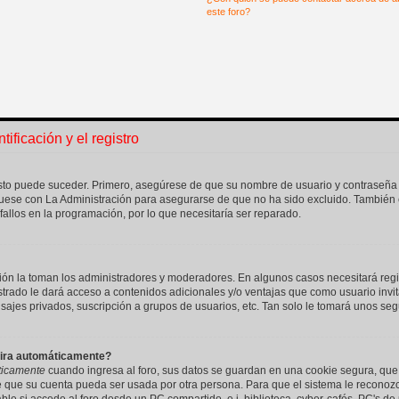
este foro?
ificación y el registro
 esto puede suceder. Primero, asegúrese de que su nombre de usuario y contraseña
uese con La Administración para asegurarse de que no ha sido excluido. También e
fallos en la programación, por lo que necesitaría ser reparado.
sión la toman los administradores y moderadores. En algunos casos necesitará regi
strado le dará acceso a contenidos adicionales y/o ventajas que como usuario invit
sajes privados, suscripción a grupos de usuarios, etc. Tan solo le tomará unos 
pira automáticamente?
ticamente
cuando ingresa al foro, sus datos se guardan en una cookie segura, que s
ne que su cuenta pueda ser usada por otra persona. Para que el sistema le recono