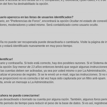
ble si accede al foro desde un PC compartido, e.j. biblioteca, cyber-cafés, PC's de 
ión del foro ha deshabilitado la opción.
rio aparezca en las listas de usuarios identificados?
rio, en "Preferencias de Foros", encontrará la opción
Ocultar mi estado de conexi
adores, moderadores y usted mismo. Será contabilizado como usuario oculto.
eña no puede ser recuperada puede desactivarla o cambiarla. Visite la página de in
nes y estará identificado nuevamente en muy poco tiempo.
entificar!
rio y contraseña. Si todo está correcto, hay dos posibles razones. Si el Sistema d
 la opción
Soy menor de 13 años
entonces tendrá que seguir algunas instrucciones 
las cuentas deben ser activadas, ya sea por usted mismo o por La Administración, 
nalizar el proceso de registro. Si se le envió un e-mail, siga las instrucciones. Si 
ue proporcionó no es correcta o tal vez haya sido capturada por un filtro anti-spam.
ta, envíe un mensaje a La Administración.
o ahora no puedo conectarme!
aya desactivado o borrado su cuenta por alguna razón. También, algunos foros pe
o periodo de tiempo para reducir el peso de la base de datos. Si es así, registrese