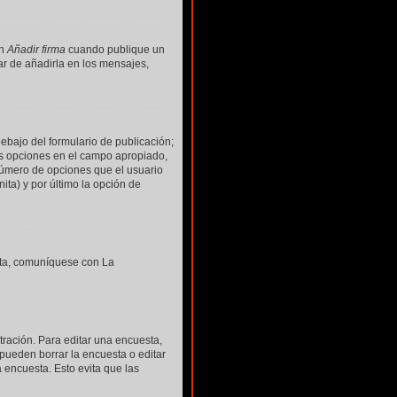
ón
Añadir firma
cuando publique un
ar de añadirla en los mensajes,
ebajo del formulario de publicación;
dos opciones en el campo apropiado,
número de opciones que el usuario
ita) y por último la opción de
esta, comuníquese con La
ración. Para editar una encuesta,
 pueden borrar la encuesta o editar
 encuesta. Esto evita que las