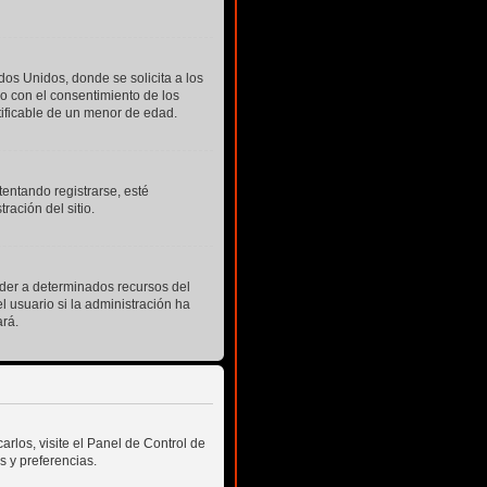
os Unidos, donde se solicita a los
ado con el consentimiento de los
tificable de un menor de edad.
tentando registrarse, esté
ación del sitio.
eder a determinados recursos del
l usuario si la administración ha
ará.
rlos, visite el Panel de Control de
s y preferencias.