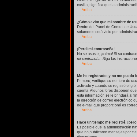
casilla al ingresar. No es recomenda
casilla, significa que la administrac
Arriba
¿Cómo evito que mi nombre de usua
Dentro del Panel de Control de Usua
solamente será visto por administr
Arriba
¡Perdí mi contraseña!
No se asuste, ¡calma! Si su contras
mi contraseña
. Siga las instruccio
Arriba
Me he registrado ¡y no me puedo id
Primero, verifique su nombre de usua
activado y cuando se registró eligió
cuenta. Algunos foros disponen que 
esta información se le brindará al fi
la dirección de correo electrónico q
de e-mail que proporcionó es correc
Arriba
Hace un tiempo me registré, ¡per
Es posible que la administración h
que no publicaron mensajes por ciert