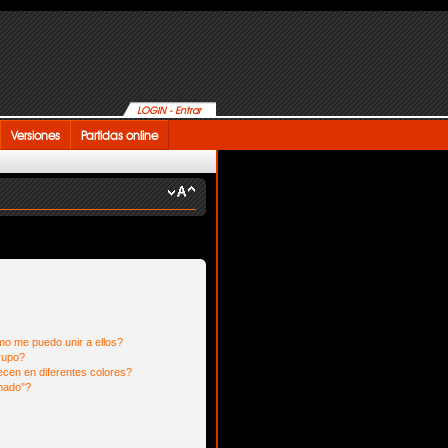
LOGIN - Entrar
Versiones
Partidas online
o me puedo unir a ellos?
rupo?
cen en diferentes colores?
nado"?