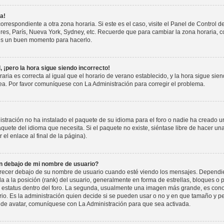
a!
orrespondiente a otra zona horaria. Si este es el caso, visite el Panel de Control d
dres, París, Nueva York, Sydney, etc. Recuerde que para cambiar la zona horaria,
e es un buen momento para hacerlo.
, ¡pero la hora sigue siendo incorrecto!
aria es correcta al igual que el horario de verano establecido, y la hora sigue sien
ea. Por favor comuníquese con La Administración para corregir el problema.
stración no ha instalado el paquete de su idioma para el foro o nadie ha creado u
paquete del idioma que necesita. Si el paquete no existe, siéntase libre de hacer u
 el enlace al final de la página).
 debajo de mi nombre de usuario?
er debajo de su nombre de usuario cuando esté viendo los mensajes. Dependiendo
a a la posición (rank) del usuario, generalmente en forma de estrellas, bloques o 
 estatus dentro del foro. La segunda, usualmente una imagen más grande, es con
rio. Es la administración quien decide si se pueden usar o no y en que tamaño y 
n de avatar, comuníquese con La Administración para que sea activada.