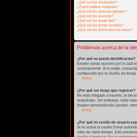
¿Qué son los emoticonos?
¿Puedo publicar imagenes?
¿Qué son los anuncios globales?
¿Qué son los anuncios?
¿Qué son los temas fijos?
¿Qué son los temas cerrados?
¿Qué son los iconos para los temas?
Problemas acerca de la ident
¿Por qué no puedo identificarme?
Existen varias razones por lo cuál
correctamente. Si lo están, comuníq
configurado por su dueño y/o tenga 
Arriba
¿Por qué me tengo que registrar?
No está obligado a hacerlo, la deci
respuestas. Sin embargo, estar regi
imagen personalizada (avatar), men
Arriba
¿Por qué mi sesión de usuario ex
Si no activa la casilla
Entrar automá
cabo de cierto tiempo. Esto previe