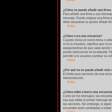
Arriba
¿Cómo se puede añadir una firma
Para añadir una firma a sus mensaje
mensaje. Puede asignar una firma po
debe desactivar la opción
Añadir fi
Arriba
¿Cómo creo una encuesta?
Cuando inicia un nuevo tema o edita
si no la visualiza, significa que no
asegurándose de que cada opción se
puede seleccionar en la etiqueta "Op
permitir a lo usuarios cambiar su vo
Arriba
¿Por qué no se puede añadir más 
El límite para opciones de una encu
Administración.
Arriba
¿Cómo edito o borro una encuest
Como en los mensajes, las encuestas
hay que editar el primer mensaje de
las opciones. Sin embargo, si algún
encuestas sean cambiadas a mitad d