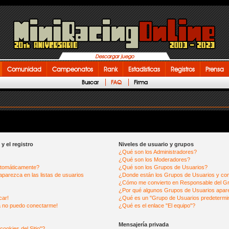
Descargar juego
Comunidad
Campeonatos
Rank
Estadísticas
Registros
Prensa
Buscar
FAQ
Firma
y el registro
Niveles de usuario y grupos
¿Qué son los Administradores?
¿Qué son los Moderadores?
utomáticamente?
¿Qué son los Grupos de Usuarios?
parezca en las listas de usuarios
¿Donde están los Grupos de Usuarios y com
¿Cómo me convierto en Responsable del G
¿Por qué algunos Grupos de Usuarios apare
car!
¿Qué es un "Grupo de Usuarios predetermi
a no puedo conectarme!
¿Qué es el enlace "El equipo"?
Mensajería privada
cookies del Sitio"?