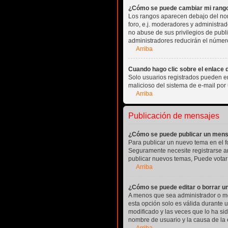
¿Cómo se puede cambiar mi rang
Los rangos aparecen debajo del nomb
foro, e.j. moderadores y administra
no abuse de sus privilegios de publ
administradores reducirán el número
Arriba
Cuando hago clic sobre el enlace d
Solo usuarios registrados pueden envi
malicioso del sistema de e-mail por
Arriba
Publicación de mensajes
¿Cómo se puede publicar un mensa
Para publicar un nuevo tema en el f
Seguramente necesite registrarse an
publicar nuevos temas, Puede votar 
Arriba
¿Cómo se puede editar o borrar u
A menos que sea administrador o mo
esta opción solo es válida durante 
modificado y las veces que lo ha sid
nombre de usuario y la causa de la