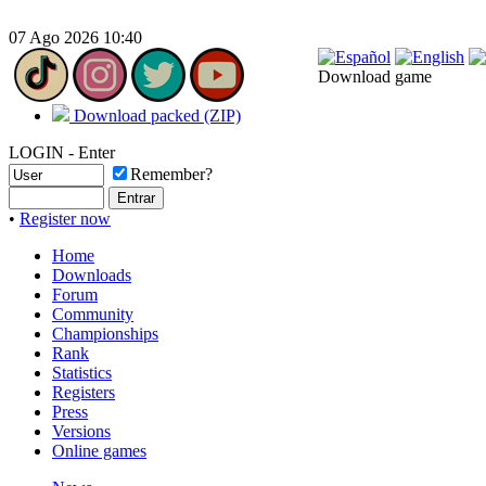
07 Ago 2026 10:40
Download game
Download packed (ZIP)
LOGIN - Enter
Remember?
•
Register now
Home
Downloads
Forum
Community
Championships
Rank
Statistics
Registers
Press
Versions
Online games