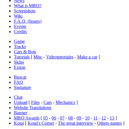
News
What is MRO?
Screenshots
Wiki
F.A.Q. (Issues)
Events
Credits
Game
Tracks
Cars & Bots
Tutorials
[
Misc
-
Videotutoriales
-
Make a car
]
Skins
Extras
Buscar
FAQ
Signature
Chat
Upload
[
Files
-
Cars
-
Mechanics
]
Website Translations
Banner
MRO Awards
[
05
-
06
-
07
-
08
-
09
-
10
-
11
-
12
-
13
]
Kotai
[
Kotai's Corner
-
The great interview
-
Others games
]