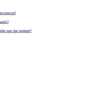
incorrecto!
uario?
pide que me registre!