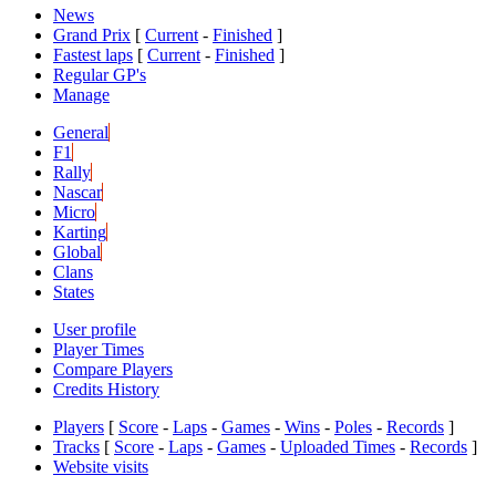
News
Grand Prix
[
Current
-
Finished
]
Fastest laps
[
Current
-
Finished
]
Regular GP's
Manage
General
F1
Rally
Nascar
Micro
Karting
Global
Clans
States
User profile
Player Times
Compare Players
Credits History
Players
[
Score
-
Laps
-
Games
-
Wins
-
Poles
-
Records
]
Tracks
[
Score
-
Laps
-
Games
-
Uploaded Times
-
Records
]
Website visits