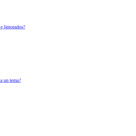
 e Ignorados?
 a un tema?