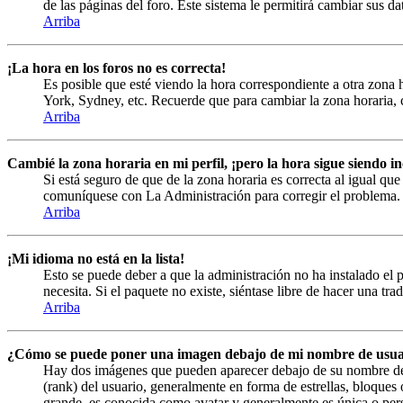
de las páginas del foro. Este sistema le permitirá cambiar sus da
Arriba
¡La hora en los foros no es correcta!
Es posible que esté viendo la hora correspondiente a otra zona h
York, Sydney, etc. Recuerde que para cambiar la zona horaria, c
Arriba
Cambié la zona horaria en mi perfil, ¡pero la hora sigue siendo in
Si está seguro de que de la zona horaria es correcta al igual que
comuníquese con La Administración para corregir el problema.
Arriba
¡Mi idioma no está en la lista!
Esto se puede deber a que la administración no ha instalado el 
necesita. Si el paquete no existe, siéntase libre de hacer una tr
Arriba
¿Cómo se puede poner una imagen debajo de mi nombre de usua
Hay dos imágenes que pueden aparecer debajo de su nombre de us
(rank) del usuario, generalmente en forma de estrellas, bloque
grande, es conocida como avatar y generalmente es única o pers