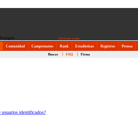
Descargar juego
Comunidad
Campeonatos
Rank
Estadísticas
Registros
Prensa
Buscar
FAQ
Firma
 usuarios identificados?