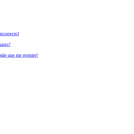
incorrecto!
uario?
pide que me registre!