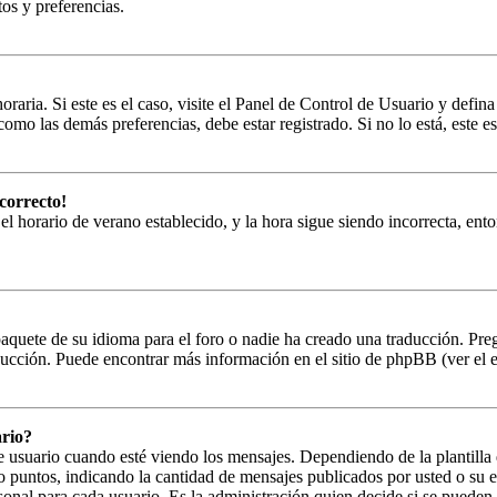
tos y preferencias.
oraria. Si este es el caso, visite el Panel de Control de Usuario y defin
omo las demás preferencias, debe estar registrado. Si no lo está, este
correcto!
 el horario de verano establecido, y la hora sigue siendo incorrecta, en
paquete de su idioma para el foro o nadie ha creado una traducción. Preg
aducción. Puede encontrar más información en el sitio de phpBB (ver el en
rio?
uario cuando esté viendo los mensajes. Dependiendo de la plantilla que
s o puntos, indicando la cantidad de mensajes publicados por usted o su
onal para cada usuario. Es la administración quien decide si se puede