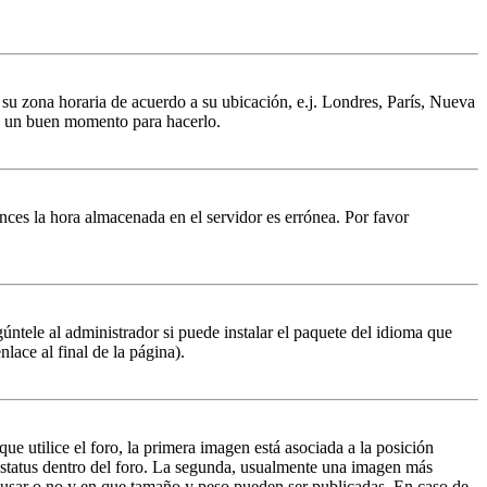
a su zona horaria de acuerdo a su ubicación, e.j. Londres, París, Nueva
 es un buen momento para hacerlo.
tonces la hora almacenada en el servidor es errónea. Por favor
úntele al administrador si puede instalar el paquete del idioma que
lace al final de la página).
 utilice el foro, la primera imagen está asociada a la posición
 estatus dentro del foro. La segunda, usualmente una imagen más
n usar o no y en que tamaño y peso pueden ser publicadas. En caso de