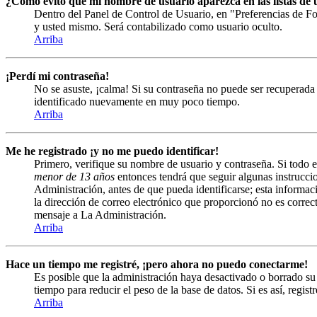
¿Cómo evito que mi nombre de usuario aparezca en las listas de u
Dentro del Panel de Control de Usuario, en "Preferencias de Fo
y usted mismo. Será contabilizado como usuario oculto.
Arriba
¡Perdí mi contraseña!
No se asuste, ¡calma! Si su contraseña no puede ser recuperada 
identificado nuevamente en muy poco tiempo.
Arriba
Me he registrado ¡y no me puedo identificar!
Primero, verifique su nombre de usuario y contraseña. Si todo e
menor de 13 años
entonces tendrá que seguir algunas instruccio
Administración, antes de que pueda identificarse; esta informació
la dirección de correo electrónico que proporcionó no es correct
mensaje a La Administración.
Arriba
Hace un tiempo me registré, ¡pero ahora no puedo conectarme!
Es posible que la administración haya desactivado o borrado s
tiempo para reducir el peso de la base de datos. Si es así, regist
Arriba