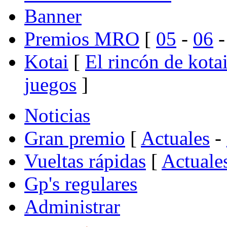
Banner
Premios MRO
[
05
-
06
Kotai
[
El rincón de kota
juegos
]
Noticias
Gran premio
[
Actuales
-
Vueltas rápidas
[
Actuale
Gp's regulares
Administrar