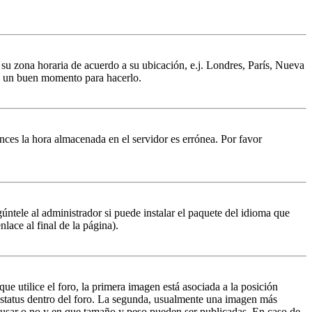
a su zona horaria de acuerdo a su ubicación, e.j. Londres, París, Nueva
 es un buen momento para hacerlo.
tonces la hora almacenada en el servidor es errónea. Por favor
úntele al administrador si puede instalar el paquete del idioma que
lace al final de la página).
 utilice el foro, la primera imagen está asociada a la posición
 estatus dentro del foro. La segunda, usualmente una imagen más
n usar o no y en que tamaño y peso pueden ser publicadas. En caso de