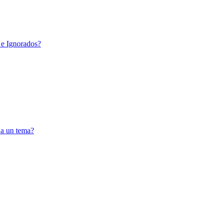
 e Ignorados?
 a un tema?