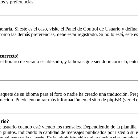
tos y preferencias.
oraria. Si este es el caso, visite el Panel de Control de Usuario y defin
omo las demás preferencias, debe estar registrado. Si no lo está, este
correcto!
 el horario de verano establecido, y la hora sigue siendo incorrecta, en
paquete de su idioma para el foro o nadie ha creado una traducción. Preg
aducción. Puede encontrar más información en el sitio de phpBB (ver el en
rio?
uario cuando esté viendo los mensajes. Dependiendo de la plantilla que
s o puntos, indicando la cantidad de mensajes publicados por usted o su
onal para cada usuario. Es la administración quien decide si se puede