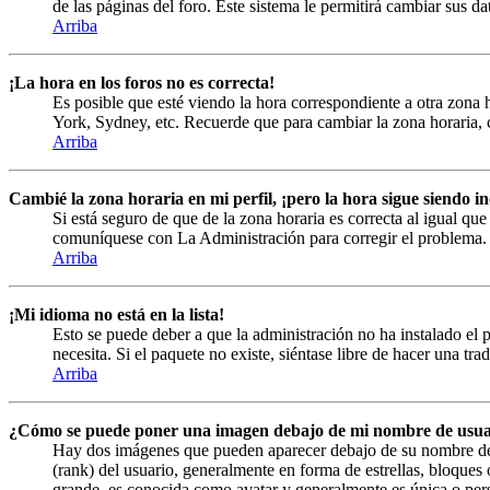
de las páginas del foro. Este sistema le permitirá cambiar sus da
Arriba
¡La hora en los foros no es correcta!
Es posible que esté viendo la hora correspondiente a otra zona h
York, Sydney, etc. Recuerde que para cambiar la zona horaria, c
Arriba
Cambié la zona horaria en mi perfil, ¡pero la hora sigue siendo in
Si está seguro de que de la zona horaria es correcta al igual que
comuníquese con La Administración para corregir el problema.
Arriba
¡Mi idioma no está en la lista!
Esto se puede deber a que la administración no ha instalado el 
necesita. Si el paquete no existe, siéntase libre de hacer una tr
Arriba
¿Cómo se puede poner una imagen debajo de mi nombre de usua
Hay dos imágenes que pueden aparecer debajo de su nombre de us
(rank) del usuario, generalmente en forma de estrellas, bloque
grande, es conocida como avatar y generalmente es única o pers