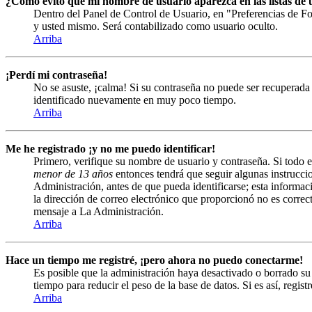
¿Cómo evito que mi nombre de usuario aparezca en las listas de u
Dentro del Panel de Control de Usuario, en "Preferencias de Fo
y usted mismo. Será contabilizado como usuario oculto.
Arriba
¡Perdí mi contraseña!
No se asuste, ¡calma! Si su contraseña no puede ser recuperada 
identificado nuevamente en muy poco tiempo.
Arriba
Me he registrado ¡y no me puedo identificar!
Primero, verifique su nombre de usuario y contraseña. Si todo e
menor de 13 años
entonces tendrá que seguir algunas instruccio
Administración, antes de que pueda identificarse; esta informació
la dirección de correo electrónico que proporcionó no es correct
mensaje a La Administración.
Arriba
Hace un tiempo me registré, ¡pero ahora no puedo conectarme!
Es posible que la administración haya desactivado o borrado s
tiempo para reducir el peso de la base de datos. Si es así, regist
Arriba