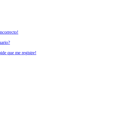
incorrecto!
uario?
pide que me registre!