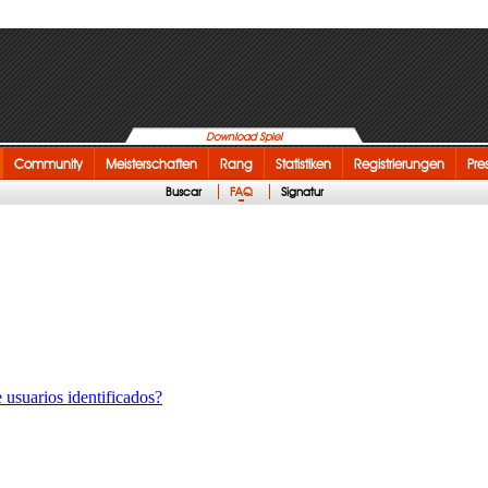
Download Spiel
Community
Meisterschaften
Rang
Statistiken
Registrierungen
Pre
Buscar
FAQ
Signatur
 usuarios identificados?