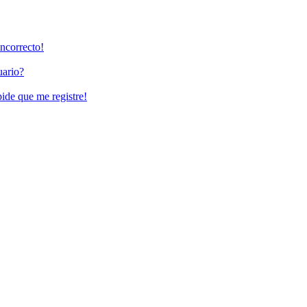
incorrecto!
uario?
pide que me registre!