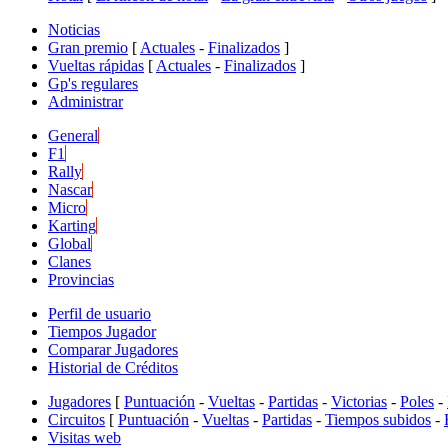
Noticias
Gran premio
[
Actuales
-
Finalizados
]
Vueltas rápidas
[
Actuales
-
Finalizados
]
Gp's regulares
Administrar
General
F1
Rally
Nascar
Micro
Karting
Global
Clanes
Provincias
Perfil de usuario
Tiempos Jugador
Comparar Jugadores
Historial de Créditos
Jugadores
[
Puntuación
-
Vueltas
-
Partidas
-
Victorias
-
Poles
-
Circuitos
[
Puntuación
-
Vueltas
-
Partidas
-
Tiempos subidos
-
Visitas web