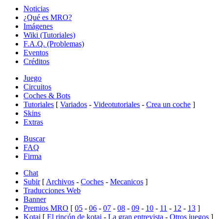
Noticias
¿Qué es MRO?
Imágenes
Wiki (Tutoriales)
F.A.Q. (Problemas)
Eventos
Créditos
Juego
Circuitos
Coches & Bots
Tutoriales
[
Variados
-
Videotutoriales
-
Crea un coche
]
Skins
Extras
Buscar
FAQ
Firma
Chat
Subir
[
Archivos
-
Coches
-
Mecanicos
]
Traducciones Web
Banner
Premios MRO
[
05
-
06
-
07
-
08
-
09
-
10
-
11
-
12
-
13
]
Kotai
[
El rincón de kotai
-
La gran entrevista
-
Otros juegos
]