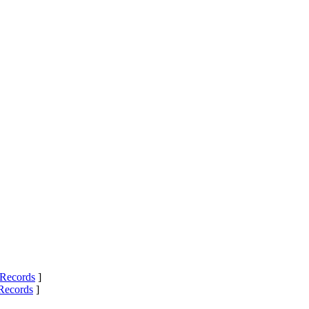
Records
]
Records
]