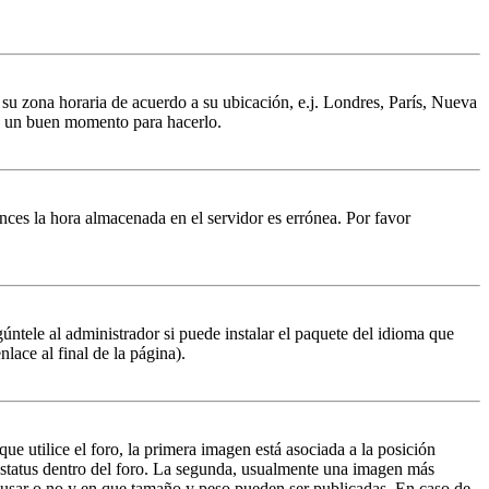
a su zona horaria de acuerdo a su ubicación, e.j. Londres, París, Nueva
 es un buen momento para hacerlo.
tonces la hora almacenada en el servidor es errónea. Por favor
úntele al administrador si puede instalar el paquete del idioma que
lace al final de la página).
 utilice el foro, la primera imagen está asociada a la posición
 estatus dentro del foro. La segunda, usualmente una imagen más
n usar o no y en que tamaño y peso pueden ser publicadas. En caso de