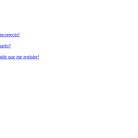
incorrecto!
uario?
pide que me registre!