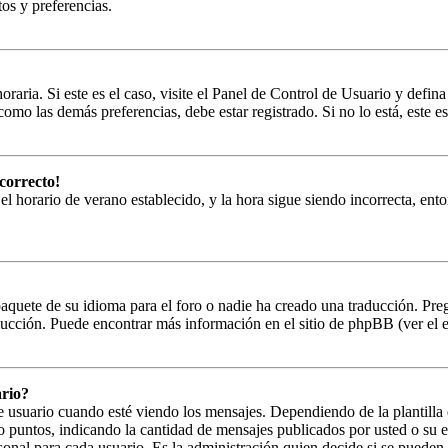
tos y preferencias.
oraria. Si este es el caso, visite el Panel de Control de Usuario y defin
omo las demás preferencias, debe estar registrado. Si no lo está, este
correcto!
 el horario de verano establecido, y la hora sigue siendo incorrecta, en
paquete de su idioma para el foro o nadie ha creado una traducción. Preg
aducción. Puede encontrar más información en el sitio de phpBB (ver el en
rio?
uario cuando esté viendo los mensajes. Dependiendo de la plantilla que
s o puntos, indicando la cantidad de mensajes publicados por usted o su
onal para cada usuario. Es la administración quien decide si se puede