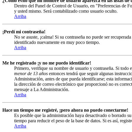
¿Cómo evito que mi nombre de usuario aparezca en las listas de u
Dentro del Panel de Control de Usuario, en "Preferencias de Fo
y usted mismo. Será contabilizado como usuario oculto.
Arriba
¡Perdí mi contraseña!
No se asuste, ¡calma! Si su contraseña no puede ser recuperada 
identificado nuevamente en muy poco tiempo.
Arriba
Me he registrado ¡y no me puedo identificar!
Primero, verifique su nombre de usuario y contraseña. Si todo e
menor de 13 años
entonces tendrá que seguir algunas instruccio
Administración, antes de que pueda identificarse; esta informació
la dirección de correo electrónico que proporcionó no es correct
mensaje a La Administración.
Arriba
Hace un tiempo me registré, ¡pero ahora no puedo conectarme!
Es posible que la administración haya desactivado o borrado s
tiempo para reducir el peso de la base de datos. Si es así, regist
Arriba