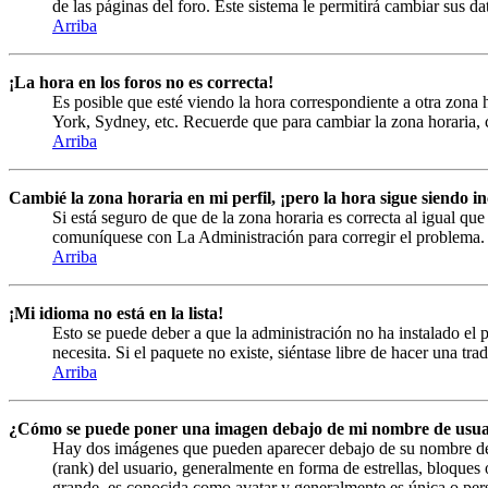
de las páginas del foro. Este sistema le permitirá cambiar sus da
Arriba
¡La hora en los foros no es correcta!
Es posible que esté viendo la hora correspondiente a otra zona h
York, Sydney, etc. Recuerde que para cambiar la zona horaria, c
Arriba
Cambié la zona horaria en mi perfil, ¡pero la hora sigue siendo in
Si está seguro de que de la zona horaria es correcta al igual que
comuníquese con La Administración para corregir el problema.
Arriba
¡Mi idioma no está en la lista!
Esto se puede deber a que la administración no ha instalado el 
necesita. Si el paquete no existe, siéntase libre de hacer una tr
Arriba
¿Cómo se puede poner una imagen debajo de mi nombre de usua
Hay dos imágenes que pueden aparecer debajo de su nombre de us
(rank) del usuario, generalmente en forma de estrellas, bloque
grande, es conocida como avatar y generalmente es única o pers