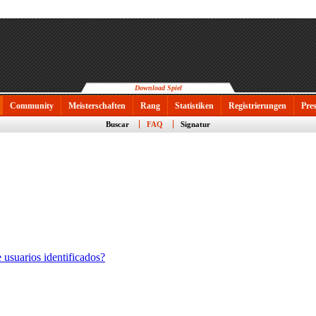
Download Spiel
Community
Meisterschaften
Rang
Statistiken
Registrierungen
Pre
Buscar
FAQ
Signatur
 usuarios identificados?