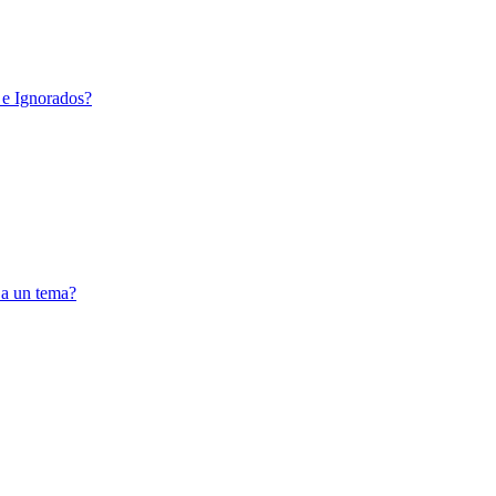
 e Ignorados?
 a un tema?