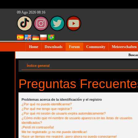
09 Ago 2026 08:16
Home
Downloads
Forum
Community
Meisterschaften
Busca
Índice general
Preguntas Frecuente
Problemas acerca de la identificación y el registro
¿Por qué no puedo identificarme?
¿Por qué me tengo que registrar?
¿Por qué mi sesión de usuario expira automáticamente?
¿Cómo evito que mi nombre de usuario aparezca en las listas de usuarios
identificados?
¡Perdí mi contraseña!
Me he registrado ¡y no me puedo identificar!
Hace un tiempo me registré, ¡pero ahora no puedo conectarme!