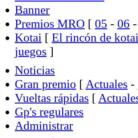
Banner
Premios MRO
[
05
-
06
Kotai
[
El rincón de kota
juegos
]
Noticias
Gran premio
[
Actuales
-
Vueltas rápidas
[
Actuale
Gp's regulares
Administrar