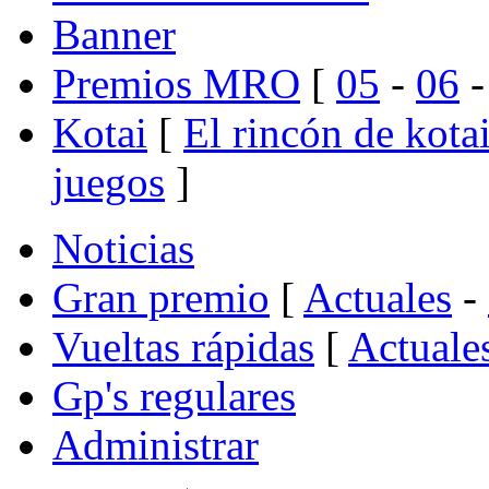
Banner
Premios MRO
[
05
-
06
Kotai
[
El rincón de kota
juegos
]
Noticias
Gran premio
[
Actuales
-
Vueltas rápidas
[
Actuale
Gp's regulares
Administrar