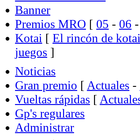
Banner
Premios MRO
[
05
-
06
Kotai
[
El rincón de kota
juegos
]
Noticias
Gran premio
[
Actuales
-
Vueltas rápidas
[
Actuale
Gp's regulares
Administrar