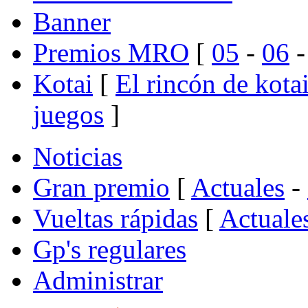
Banner
Premios MRO
[
05
-
06
Kotai
[
El rincón de kota
juegos
]
Noticias
Gran premio
[
Actuales
-
Vueltas rápidas
[
Actuale
Gp's regulares
Administrar