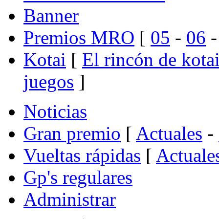
Banner
Premios MRO
[
05
-
06
Kotai
[
El rincón de kota
juegos
]
Noticias
Gran premio
[
Actuales
-
Vueltas rápidas
[
Actuale
Gp's regulares
Administrar