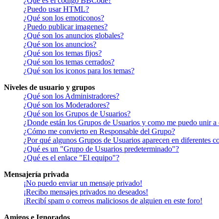
¿Qué es el código BBCode?
¿Puedo usar HTML?
¿Qué son los emoticonos?
¿Puedo publicar imagenes?
¿Qué son los anuncios globales?
¿Qué son los anuncios?
¿Qué son los temas fijos?
¿Qué son los temas cerrados?
¿Qué son los iconos para los temas?
Niveles de usuario y grupos
¿Qué son los Administradores?
¿Qué son los Moderadores?
¿Qué son los Grupos de Usuarios?
¿Donde están los Grupos de Usuarios y como me puedo unir a 
¿Cómo me convierto en Responsable del Grupo?
¿Por qué algunos Grupos de Usuarios aparecen en diferentes co
¿Qué es un "Grupo de Usuarios predeterminado"?
¿Qué es el enlace "El equipo"?
Mensajería privada
¡No puedo enviar un mensaje privado!
¡Recibo mensajes privados no deseados!
¡Recibí spam o correos maliciosos de alguien en este foro!
Amigos e Ignorados