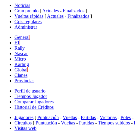
Noticias
Gran premio
[
Actuales
-
Finalizados
]
Vueltas rápidas
[
Actuales
-
Finalizados
]
Gp's regulares
Administrar
General
F1
Rally
Nascar
Micro
Karting
Global
Clanes
Provincias
Perfil de usuario
Tiempos Jugador
Comparar Jugadores
Historial de Créditos
Jugadores
[
Puntuación
-
Vueltas
-
Partidas
-
Victorias
-
Poles
-
Circuitos
[
Puntuación
-
Vueltas
-
Partidas
-
Tiempos subidos
-
Visitas web