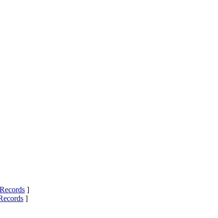
Records
]
Records
]