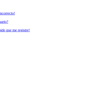
incorrecto!
uario?
pide que me registre!