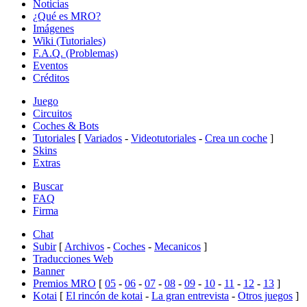
Noticias
¿Qué es MRO?
Imágenes
Wiki (Tutoriales)
F.A.Q. (Problemas)
Eventos
Créditos
Juego
Circuitos
Coches & Bots
Tutoriales
[
Variados
-
Videotutoriales
-
Crea un coche
]
Skins
Extras
Buscar
FAQ
Firma
Chat
Subir
[
Archivos
-
Coches
-
Mecanicos
]
Traducciones Web
Banner
Premios MRO
[
05
-
06
-
07
-
08
-
09
-
10
-
11
-
12
-
13
]
Kotai
[
El rincón de kotai
-
La gran entrevista
-
Otros juegos
]