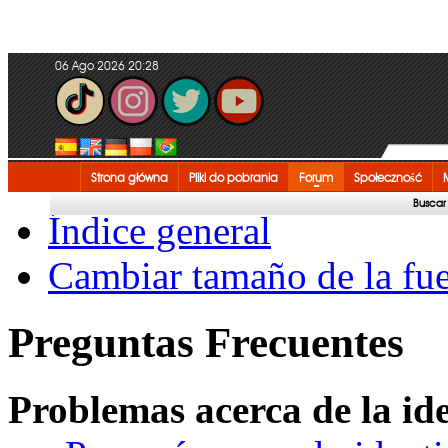
06 Ago 2026 20:28
Strona główna
Pliki do pobrania
Forum
Społeczność
M
Buscar
Índice general
Cambiar tamaño de la fu
Preguntas Frecuentes
Problemas acerca de la iden