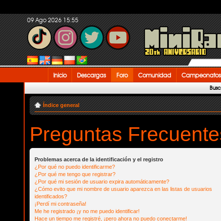
09 Ago 2026 15:55
Inicio
Descargas
Foro
Comunidad
Campeonatos
Busc
Índice general
Preguntas Frecuente
Problemas acerca de la identificación y el registro
¿Por qué no puedo identificarme?
¿Por qué me tengo que registrar?
¿Por qué mi sesión de usuario expira automáticamente?
¿Cómo evito que mi nombre de usuario aparezca en las listas de usuarios
identificados?
¡Perdí mi contraseña!
Me he registrado ¡y no me puedo identificar!
Hace un tiempo me registré, ¡pero ahora no puedo conectarme!