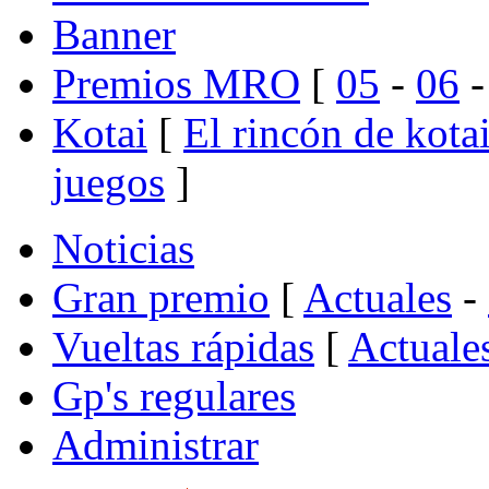
Banner
Premios MRO
[
05
-
06
Kotai
[
El rincón de kota
juegos
]
Noticias
Gran premio
[
Actuales
-
Vueltas rápidas
[
Actuale
Gp's regulares
Administrar