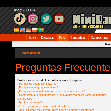
10 Ago 2026 13:50
Inicio
Descargas
Foro
Comunidad
Campeonatos
Busc
Índice general
Preguntas Frecuente
Problemas acerca de la identificación y el registro
¿Por qué no puedo identificarme?
¿Por qué me tengo que registrar?
¿Por qué mi sesión de usuario expira automáticamente?
¿Cómo evito que mi nombre de usuario aparezca en las listas de usuarios
identificados?
¡Perdí mi contraseña!
Me he registrado ¡y no me puedo identificar!
Hace un tiempo me registré, ¡pero ahora no puedo conectarme!