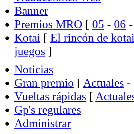
Banner
Premios MRO
[
05
-
06
Kotai
[
El rincón de kota
juegos
]
Noticias
Gran premio
[
Actuales
-
Vueltas rápidas
[
Actuale
Gp's regulares
Administrar