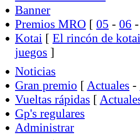
Banner
Premios MRO
[
05
-
06
Kotai
[
El rincón de kota
juegos
]
Noticias
Gran premio
[
Actuales
-
Vueltas rápidas
[
Actuale
Gp's regulares
Administrar