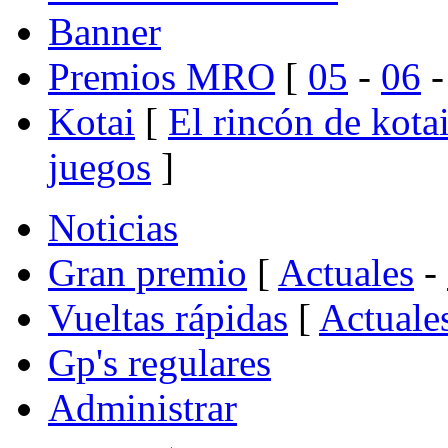
Banner
Premios MRO
[
05
-
06
Kotai
[
El rincón de kota
juegos
]
Noticias
Gran premio
[
Actuales
-
Vueltas rápidas
[
Actuale
Gp's regulares
Administrar