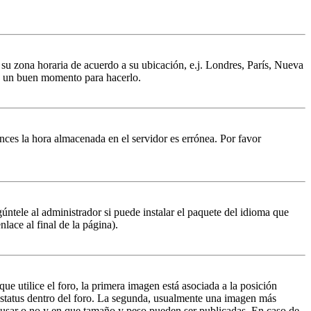
a su zona horaria de acuerdo a su ubicación, e.j. Londres, París, Nueva
 es un buen momento para hacerlo.
tonces la hora almacenada en el servidor es errónea. Por favor
úntele al administrador si puede instalar el paquete del idioma que
lace al final de la página).
 utilice el foro, la primera imagen está asociada a la posición
 estatus dentro del foro. La segunda, usualmente una imagen más
n usar o no y en que tamaño y peso pueden ser publicadas. En caso de