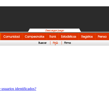
Descargar juego
Comunidad
Campeonatos
Rank
Estadísticas
Registros
Prensa
Buscar
FAQ
Firma
 usuarios identificados?