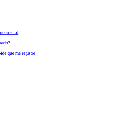
incorrecto!
uario?
pide que me registre!