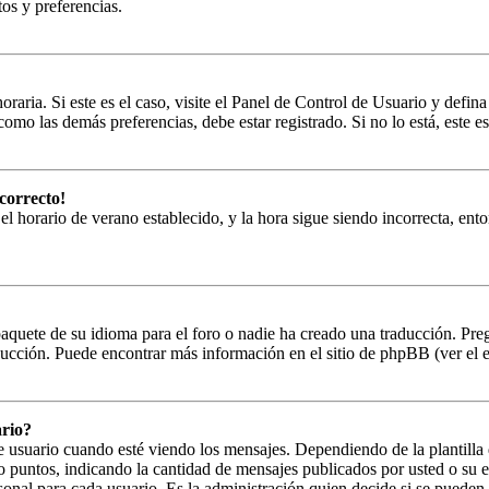
tos y preferencias.
oraria. Si este es el caso, visite el Panel de Control de Usuario y defin
omo las demás preferencias, debe estar registrado. Si no lo está, este
correcto!
 el horario de verano establecido, y la hora sigue siendo incorrecta, en
paquete de su idioma para el foro o nadie ha creado una traducción. Preg
aducción. Puede encontrar más información en el sitio de phpBB (ver el en
rio?
uario cuando esté viendo los mensajes. Dependiendo de la plantilla que
s o puntos, indicando la cantidad de mensajes publicados por usted o su
onal para cada usuario. Es la administración quien decide si se puede