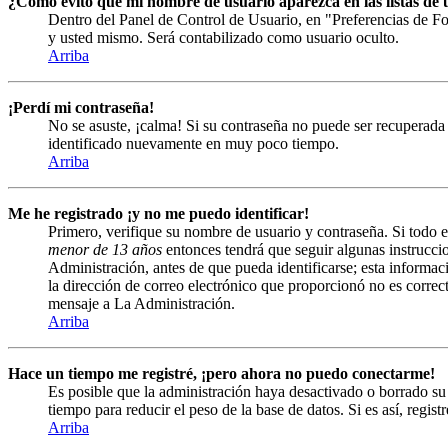
¿Cómo evito que mi nombre de usuario aparezca en las listas de u
Dentro del Panel de Control de Usuario, en "Preferencias de Fo
y usted mismo. Será contabilizado como usuario oculto.
Arriba
¡Perdí mi contraseña!
No se asuste, ¡calma! Si su contraseña no puede ser recuperada 
identificado nuevamente en muy poco tiempo.
Arriba
Me he registrado ¡y no me puedo identificar!
Primero, verifique su nombre de usuario y contraseña. Si todo e
menor de 13 años
entonces tendrá que seguir algunas instruccio
Administración, antes de que pueda identificarse; esta informació
la dirección de correo electrónico que proporcionó no es correct
mensaje a La Administración.
Arriba
Hace un tiempo me registré, ¡pero ahora no puedo conectarme!
Es posible que la administración haya desactivado o borrado s
tiempo para reducir el peso de la base de datos. Si es así, regist
Arriba