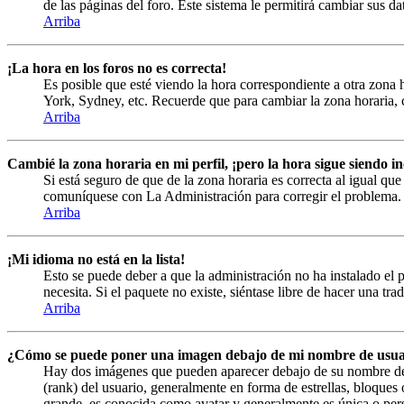
de las páginas del foro. Este sistema le permitirá cambiar sus da
Arriba
¡La hora en los foros no es correcta!
Es posible que esté viendo la hora correspondiente a otra zona h
York, Sydney, etc. Recuerde que para cambiar la zona horaria, c
Arriba
Cambié la zona horaria en mi perfil, ¡pero la hora sigue siendo in
Si está seguro de que de la zona horaria es correcta al igual que
comuníquese con La Administración para corregir el problema.
Arriba
¡Mi idioma no está en la lista!
Esto se puede deber a que la administración no ha instalado el 
necesita. Si el paquete no existe, siéntase libre de hacer una tr
Arriba
¿Cómo se puede poner una imagen debajo de mi nombre de usua
Hay dos imágenes que pueden aparecer debajo de su nombre de us
(rank) del usuario, generalmente en forma de estrellas, bloque
grande, es conocida como avatar y generalmente es única o pers