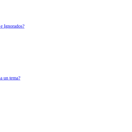
 e Ignorados?
 a un tema?