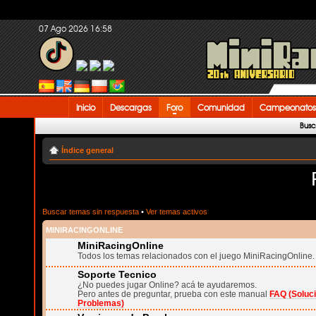
07 Ago 2026 16:58
Inicio
Descargas
Foro
Comunidad
Campeonatos
Busc
Índice general
Buscar temas sin respuesta
•
Ver temas activos
MINIRACINGONLINE
MiniRacingOnline
Todos los temas relacionados con el juego MiniRacingOnline.
Soporte Tecnico
¿No puedes jugar Online? acá te ayudaremos.
Pero antes de preguntar, prueba con este manual
FAQ (Soluc
Problemas)