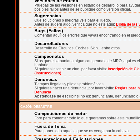
Versiones de Prueba
Pruebas de las versiones en estado de desarrollo para ayudar 
posibles fallos antes de se publique como versión oficial.
Sugerencias
Que soluciones o mejoras veis para el juego.
Antes de sugerir algo, verifica que no este aqui:
Biblia de las
Bugs (Fallos)
Comentad aquí los errores que vayas encontrando en el juego
Desarrolladores
Desarrollo de Circuitos, Coches, Skin... entre otros.
Campeonatos
Si os quereis apuntar a algun campeonato de MRO, aquí es el
hablarlo.
Si quieres inscribir un clan, por favor visita:
Inscripción de Cl
(Instrucciones)
Denuncias
Tiempos ilegales y pilotos problemáticos.
Si quieres hacer una denuncia, por favor visita:
Reglas para h
Denuncia
Abstengase de escribir
si no es: denunciante, denunciado o 
CAJÓN DESASTRE
Competiciones de motor
Foro para comentar todo lo que queramos sobre este mundillo
Fuera de Tema
Para poner todo aquello que se os venga por la cabeza.
Presentaciones & Felicitaciones