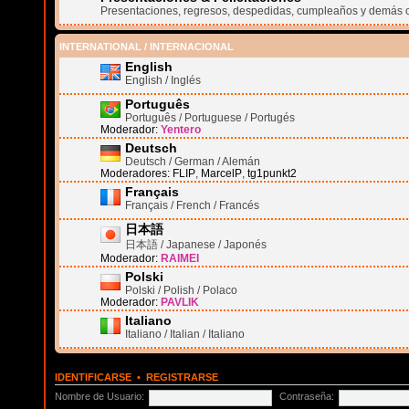
Presentaciones, regresos, despedidas, cumpleaños y demás 
INTERNATIONAL / INTERNACIONAL
English
English / Inglés
Português
Português / Portuguese / Portugés
Moderador:
Yentero
Deutsch
Deutsch / German / Alemán
Moderadores:
FLIP
,
MarcelP
,
tg1punkt2
Français
Français / French / Francés
日本語
日本語 / Japanese / Japonés
Moderador:
RAIMEI
Polski
Polski / Polish / Polaco
Moderador:
PAVLIK
Italiano
Italiano / Italian / Italiano
IDENTIFICARSE
•
REGISTRARSE
Nombre de Usuario:
Contraseña: