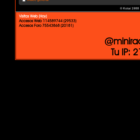
© Kotai 1988
Visitas Web (Hoy)
Accesos Web 114589744 (29533)
Accesos Foro 75543868 (20181)
@minira
Tu IP: 