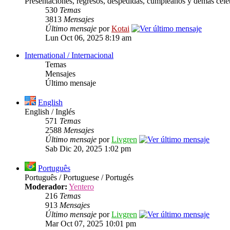
Presentaciones, regresos, despedidas, cumpleaños y demás cele
530
Temas
3813
Mensajes
Último mensaje
por
Kotai
Lun Oct 06, 2025 8:19 am
International / Internacional
Temas
Mensajes
Último mensaje
English
English / Inglés
571
Temas
2588
Mensajes
Último mensaje
por
Livgren
Sab Dic 20, 2025 1:02 pm
Português
Português / Portuguese / Portugés
Moderador:
Yentero
216
Temas
913
Mensajes
Último mensaje
por
Livgren
Mar Oct 07, 2025 10:01 pm