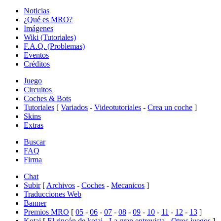
Noticias
¿Qué es MRO?
Imágenes
Wiki (Tutoriales)
F.A.Q. (Problemas)
Eventos
Créditos
Juego
Circuitos
Coches & Bots
Tutoriales
[
Variados
-
Videotutoriales
-
Crea un coche
]
Skins
Extras
Buscar
FAQ
Firma
Chat
Subir
[
Archivos
-
Coches
-
Mecanicos
]
Traducciones Web
Banner
Premios MRO
[
05
-
06
-
07
-
08
-
09
-
10
-
11
-
12
-
13
]
Kotai
[
El rincón de kotai
-
La gran entrevista
-
Otros juegos
]