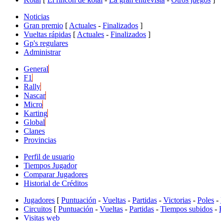
Noticias
Gran premio
[
Actuales
-
Finalizados
]
Vueltas rápidas
[
Actuales
-
Finalizados
]
Gp's regulares
Administrar
General
F1
Rally
Nascar
Micro
Karting
Global
Clanes
Provincias
Perfil de usuario
Tiempos Jugador
Comparar Jugadores
Historial de Créditos
Jugadores
[
Puntuación
-
Vueltas
-
Partidas
-
Victorias
-
Poles
-
Circuitos
[
Puntuación
-
Vueltas
-
Partidas
-
Tiempos subidos
-
Visitas web