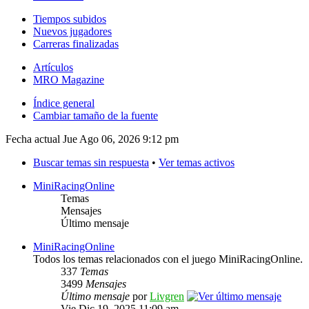
Tiempos subidos
Nuevos jugadores
Carreras finalizadas
Artículos
MRO Magazine
Índice general
Cambiar tamaño de la fuente
Fecha actual Jue Ago 06, 2026 9:12 pm
Buscar temas sin respuesta
•
Ver temas activos
MiniRacingOnline
Temas
Mensajes
Último mensaje
MiniRacingOnline
Todos los temas relacionados con el juego MiniRacingOnline.
337
Temas
3499
Mensajes
Último mensaje
por
Livgren
Vie Dic 19, 2025 11:09 am