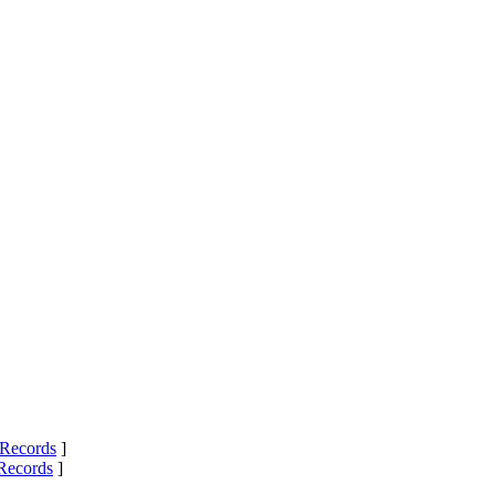
Records
]
Records
]