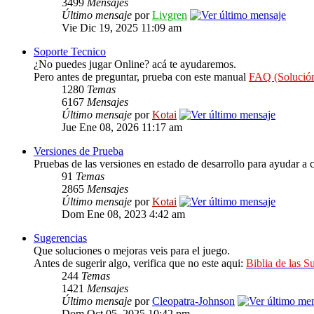
3499
Mensajes
Último mensaje
por
Livgren
Vie Dic 19, 2025 11:09 am
Soporte Tecnico
¿No puedes jugar Online? acá te ayudaremos.
Pero antes de preguntar, prueba con este manual
FAQ (Solución
1280
Temas
6167
Mensajes
Último mensaje
por
Kotai
Jue Ene 08, 2026 11:17 am
Versiones de Prueba
Pruebas de las versiones en estado de desarrollo para ayudar a c
91
Temas
2865
Mensajes
Último mensaje
por
Kotai
Dom Ene 08, 2023 4:42 am
Sugerencias
Que soluciones o mejoras veis para el juego.
Antes de sugerir algo, verifica que no este aqui:
Biblia de las S
244
Temas
1421
Mensajes
Último mensaje
por
Cleopatra-Johnson
Dom Oct 05, 2025 10:42 pm