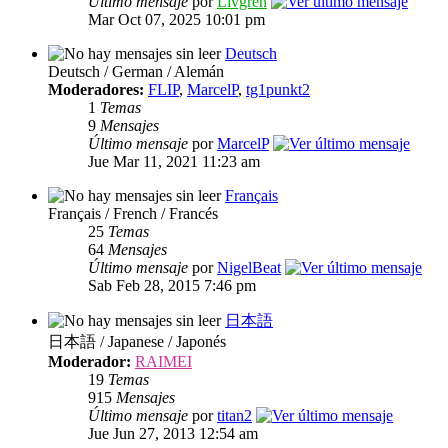
Último mensaje
por
Livgren
Mar Oct 07, 2025 10:01 pm
Deutsch
Deutsch / German / Alemán
Moderadores:
FLIP
,
MarcelP
,
tg1punkt2
1
Temas
9
Mensajes
Último mensaje
por
MarcelP
Jue Mar 11, 2021 11:23 am
Français
Français / French / Francés
25
Temas
64
Mensajes
Último mensaje
por
NigelBeat
Sab Feb 28, 2015 7:46 pm
日本語
日本語 / Japanese / Japonés
Moderador:
RAIMEI
19
Temas
915
Mensajes
Último mensaje
por
titan2
Jue Jun 27, 2013 12:54 am