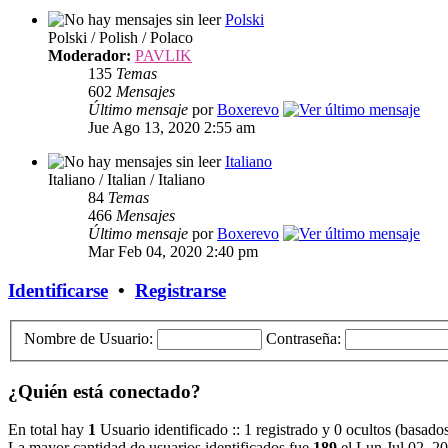
Polski
Polski / Polish / Polaco
Moderador:
PAVLIK
135
Temas
602
Mensajes
Último mensaje
por
Boxerevo
Jue Ago 13, 2020 2:55 am
Italiano
Italiano / Italian / Italiano
84
Temas
466
Mensajes
Último mensaje
por
Boxerevo
Mar Feb 04, 2020 2:40 pm
Identificarse
•
Registrarse
Nombre de Usuario:
Contraseña:
¿Quién está conectado?
En total hay
1
Usuario identificado :: 1 registrado y 0 ocultos (basado
La mayor cantidad de usuarios identificados fue
189
el Lun Jul 02, 2