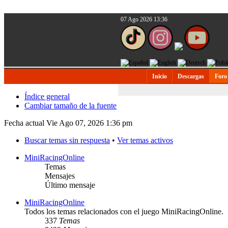
07 Ago 2026 13:36
Inicio
Descargas
Foro
Índice general
Cambiar tamaño de la fuente
Fecha actual Vie Ago 07, 2026 1:36 pm
Buscar temas sin respuesta
•
Ver temas activos
MiniRacingOnline
Temas
Mensajes
Último mensaje
MiniRacingOnline
Todos los temas relacionados con el juego MiniRacingOnline.
337
Temas