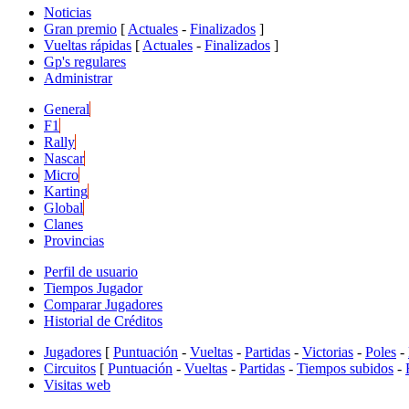
Noticias
Gran premio
[
Actuales
-
Finalizados
]
Vueltas rápidas
[
Actuales
-
Finalizados
]
Gp's regulares
Administrar
General
F1
Rally
Nascar
Micro
Karting
Global
Clanes
Provincias
Perfil de usuario
Tiempos Jugador
Comparar Jugadores
Historial de Créditos
Jugadores
[
Puntuación
-
Vueltas
-
Partidas
-
Victorias
-
Poles
-
Circuitos
[
Puntuación
-
Vueltas
-
Partidas
-
Tiempos subidos
-
Visitas web