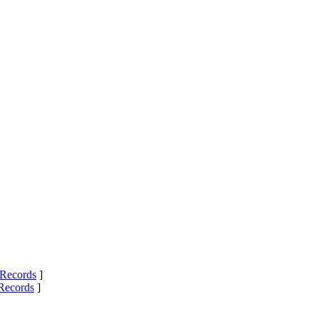
Records
]
Records
]