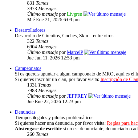
831
Temas
3973
Mensajes
Último mensaje
por
Livgren
Mié Ene 21, 2026 6:09 pm
Desarrolladores
Desarrollo de Circuitos, Coches, Skin... entre otros.
322
Temas
6904
Mensajes
Último mensaje
por
MarcelP
Jue Jun 11, 2026 12:53 pm
Campeonatos
Si os quereis apuntar a algun campeonato de MRO, aquí es el lu
Si quieres inscribir un clan, por favor visita:
Inscripción de Clan
1331
Temas
7983
Mensajes
Último mensaje
por
JEFFREY
Jue Ene 22, 2026 12:23 pm
Denuncias
Tiempos ilegales y pilotos problemáticos.
Si quieres hacer una denuncia, por favor visita:
Reglas para ha
Abstengase de escribir
si no es: denunciante, denunciado o ad
260
Temas