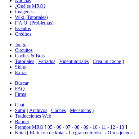
Noticias
¿Qué es MRO?
Imágenes
Wiki (Tutoriales)
F.A.Q. (Problemas)
Eventos
Créditos
Juego
Circuitos
Coches & Bots
Tutoriales
[
Variados
-
Videotutoriales
-
Crea un coche
]
Skins
Extras
Buscar
FAQ
Firma
Chat
Subir
[
Archivos
-
Coches
-
Mecanicos
]
Traducciones Web
Banner
Premios MRO
[
05
-
06
-
07
-
08
-
09
-
10
-
11
-
12
-
13
]
Kotai
[
El rincón de kotai
-
La gran entrevista
-
Otros juegos
]