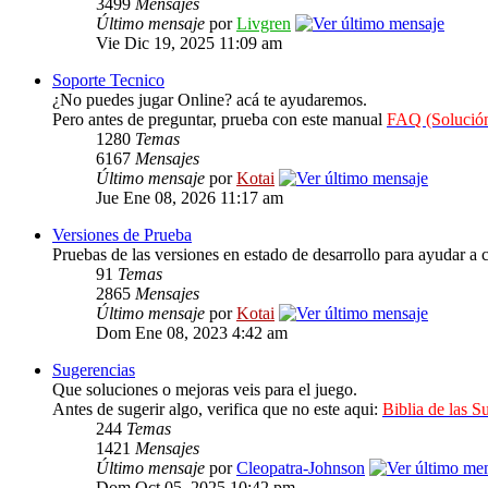
3499
Mensajes
Último mensaje
por
Livgren
Vie Dic 19, 2025 11:09 am
Soporte Tecnico
¿No puedes jugar Online? acá te ayudaremos.
Pero antes de preguntar, prueba con este manual
FAQ (Solución
1280
Temas
6167
Mensajes
Último mensaje
por
Kotai
Jue Ene 08, 2026 11:17 am
Versiones de Prueba
Pruebas de las versiones en estado de desarrollo para ayudar a c
91
Temas
2865
Mensajes
Último mensaje
por
Kotai
Dom Ene 08, 2023 4:42 am
Sugerencias
Que soluciones o mejoras veis para el juego.
Antes de sugerir algo, verifica que no este aqui:
Biblia de las S
244
Temas
1421
Mensajes
Último mensaje
por
Cleopatra-Johnson
Dom Oct 05, 2025 10:42 pm