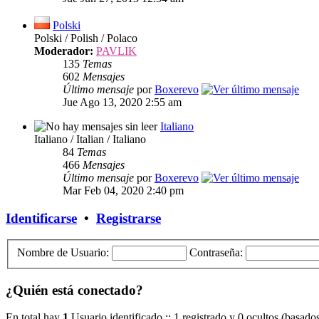
Polski
Polski / Polish / Polaco
Moderador:
PAVLIK
135
Temas
602
Mensajes
Último mensaje
por
Boxerevo
Jue Ago 13, 2020 2:55 am
Italiano
Italiano / Italian / Italiano
84
Temas
466
Mensajes
Último mensaje
por
Boxerevo
Mar Feb 04, 2020 2:40 pm
Identificarse
•
Registrarse
Nombre de Usuario:
Contraseña:
¿Quién está conectado?
En total hay
1
Usuario identificado :: 1 registrado y 0 ocultos (basado