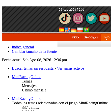
08 Ago 2026 12:36
Inicio
Descargas
Foro
Índice general
Cambiar tamaño de la fuente
Fecha actual Sab Ago 08, 2026 12:36 pm
Buscar temas sin respuesta
•
Ver temas activos
MiniRacingOnline
Temas
Mensajes
Último mensaje
MiniRacingOnline
Todos los temas relacionados con el juego MiniRacingOnline.
337
Temas