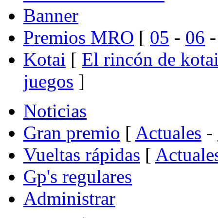
Banner
Premios MRO
[
05
-
06
Kotai
[
El rincón de kota
juegos
]
Noticias
Gran premio
[
Actuales
-
Vueltas rápidas
[
Actuale
Gp's regulares
Administrar