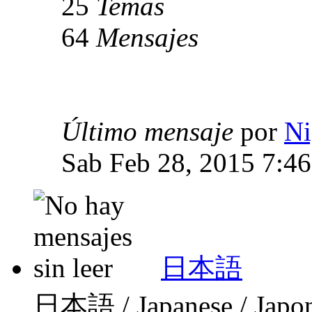
25
Temas
64
Mensajes
Último mensaje
por
Ni
Sab Feb 28, 2015 7:4
日本語
日本語 / Japanese / Japo