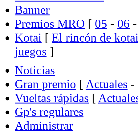
Banner
Premios MRO
[
05
-
06
Kotai
[
El rincón de kota
juegos
]
Noticias
Gran premio
[
Actuales
-
Vueltas rápidas
[
Actuale
Gp's regulares
Administrar