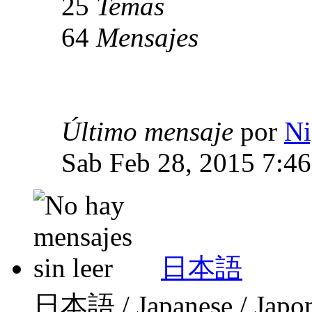
25
Temas
64
Mensajes
Último mensaje
por
Ni
Sab Feb 28, 2015 7:4
日本語
日本語 / Japanese / Japo