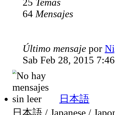
25
Temas
64
Mensajes
Último mensaje
por
Ni
Sab Feb 28, 2015 7:4
日本語
日本語 / Japanese / Japo