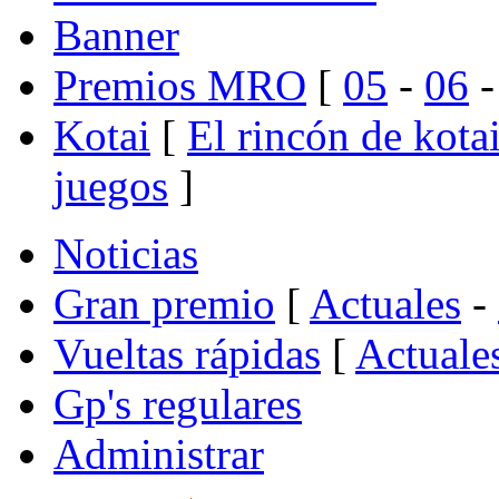
Banner
Premios MRO
[
05
-
06
Kotai
[
El rincón de kota
juegos
]
Noticias
Gran premio
[
Actuales
-
Vueltas rápidas
[
Actuale
Gp's regulares
Administrar