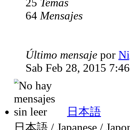
25
Temas
64
Mensajes
Último mensaje
por
Ni
Sab Feb 28, 2015 7:4
日本語
日本語 / Japanese / Japo