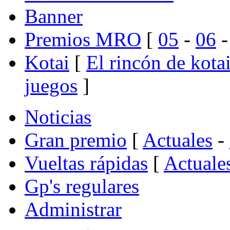
Banner
Premios MRO
[
05
-
06
Kotai
[
El rincón de kota
juegos
]
Noticias
Gran premio
[
Actuales
-
Vueltas rápidas
[
Actuale
Gp's regulares
Administrar