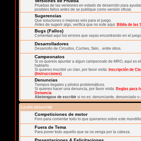
Versiones de Prueba
Pruebas de las versiones en estado de desarrollo para ayudar 
posibles fallos antes de se publique como versión oficial.
Sugerencias
Que soluciones o mejoras veis para el juego.
Antes de sugerir algo, verifica que no este aqui:
Biblia de las
Bugs (Fallos)
Comentad aquí los errores que vayas encontrando en el juego
Desarrolladores
Desarrollo de Circuitos, Coches, Skin... entre otros.
Campeonatos
Si os quereis apuntar a algun campeonato de MRO, aquí es el
hablarlo.
Si quieres inscribir un clan, por favor visita:
Inscripción de Cl
(Instrucciones)
Denuncias
Tiempos ilegales y pilotos problemáticos.
Si quieres hacer una denuncia, por favor visita:
Reglas para h
Denuncia
Abstengase de escribir
si no es: denunciante, denunciado o 
CAJÓN DESASTRE
Competiciones de motor
Foro para comentar todo lo que queramos sobre este mundillo
Fuera de Tema
Para poner todo aquello que se os venga por la cabeza.
Presentaciones & Felicitaciones