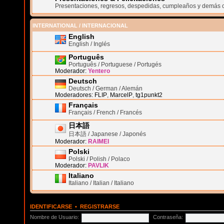
Presentaciones, regresos, despedidas, cumpleaños y demás 
INTERNATIONAL / INTERNACIONAL
English
English / Inglés
Português
Português / Portuguese / Portugés
Moderador:
Yentero
Deutsch
Deutsch / German / Alemán
Moderadores:
FLIP
,
MarcelP
,
tg1punkt2
Français
Français / French / Francés
日本語
日本語 / Japanese / Japonés
Moderador:
RAIMEI
Polski
Polski / Polish / Polaco
Moderador:
PAVLIK
Italiano
Italiano / Italian / Italiano
IDENTIFICARSE
•
REGISTRARSE
Nombre de Usuario:
Contraseña: