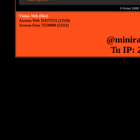
© Kotai 1988
Visitas Web (Hoy)
Accesos Web 114573721 (13510)
Accesos Foro 75536008 (12321)
@minira
Tu IP: 