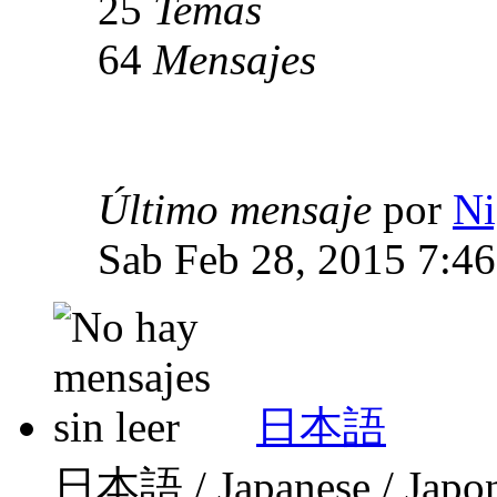
25
Temas
64
Mensajes
Último mensaje
por
Ni
Sab Feb 28, 2015 7:4
日本語
日本語 / Japanese / Japo