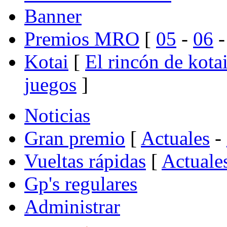
Banner
Premios MRO
[
05
-
06
Kotai
[
El rincón de kota
juegos
]
Noticias
Gran premio
[
Actuales
-
Vueltas rápidas
[
Actuale
Gp's regulares
Administrar