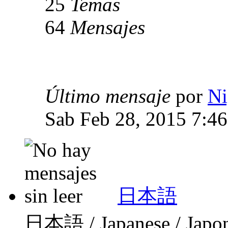
25
Temas
64
Mensajes
Último mensaje
por
Ni
Sab Feb 28, 2015 7:4
日本語
日本語 / Japanese / Japo