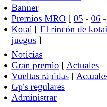
Banner
Premios MRO
[
05
-
06
Kotai
[
El rincón de kota
juegos
]
Noticias
Gran premio
[
Actuales
-
Vueltas rápidas
[
Actuale
Gp's regulares
Administrar