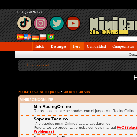
10 Ago 2026 17:01
Inicio
Descargas
Foro
Comunidad
Campeonatos
Busc
Índice general
Buscar temas sin respuesta
•
Ver temas activos
MINIRACINGONLINE
MiniRacingOnline
Todos los temas relacionados con el juego MiniRacingOnline.
Soporte Tecnico
¿No puedes jugar Online? acá te ayudaremos.
Pero antes de preguntar, prueba con este manual
FAQ (Soluc
Problemas)