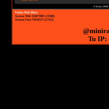
© Kotai 1988
Visitas Web (Hoy)
Accesos Web 114675085 (13560)
Accesos Foro 75634517 (17515)
@minira
Tu IP: