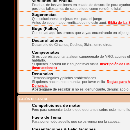
Versiones de Prueba
Pruebas de las versiones en estado de desarrollo para ayudar 
posibles fallos antes de se publique como versión oficial.
Sugerencias
Que soluciones o mejoras veis para el juego.
Antes de sugerir algo, verifica que no este aqui:
Biblia de las
Bugs (Fallos)
Comentad aquí los errores que vayas encontrando en el juego
Desarrolladores
Desarrollo de Circuitos, Coches, Skin... entre otros.
Campeonatos
Si os quereis apuntar a algun campeonato de MRO, aquí es el
hablarlo.
Si quieres inscribir un clan, por favor visita:
Inscripción de Cl
(Instrucciones)
Denuncias
Tiempos ilegales y pilotos problemáticos.
Si quieres hacer una denuncia, por favor visita:
Reglas para h
Denuncia
Abstengase de escribir
si no es: denunciante, denunciado o 
CAJÓN DESASTRE
Competiciones de motor
Foro para comentar todo lo que queramos sobre este mundillo
Fuera de Tema
Para poner todo aquello que se os venga por la cabeza.
Presentaciones & Felicitaciones