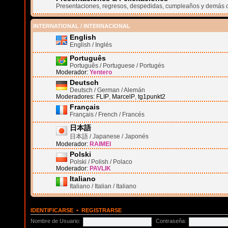
Presentaciones, regresos, despedidas, cumpleaños y demás 
INTERNATIONAL / INTERNACIONAL
English
English / Inglés
Português
Português / Portuguese / Portugés
Moderador:
Yentero
Deutsch
Deutsch / German / Alemán
Moderadores:
FLIP
,
MarcelP
,
tg1punkt2
Français
Français / French / Francés
日本語
日本語 / Japanese / Japonés
Moderador:
RAIMEI
Polski
Polski / Polish / Polaco
Moderador:
PAVLIK
Italiano
Italiano / Italian / Italiano
IDENTIFICARSE
•
REGISTRARSE
Nombre de Usuario:
Contraseña: