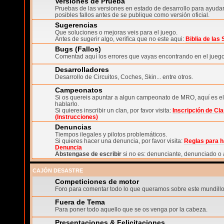
Versiones de Prueba
Pruebas de las versiones en estado de desarrollo para ayudar 
posibles fallos antes de se publique como versión oficial.
Sugerencias
Que soluciones o mejoras veis para el juego.
Antes de sugerir algo, verifica que no este aqui:
Biblia de las
Bugs (Fallos)
Comentad aquí los errores que vayas encontrando en el juego
Desarrolladores
Desarrollo de Circuitos, Coches, Skin... entre otros.
Campeonatos
Si os quereis apuntar a algun campeonato de MRO, aquí es el
hablarlo.
Si quieres inscribir un clan, por favor visita:
Inscripción de Cl
(Instrucciones)
Denuncias
Tiempos ilegales y pilotos problemáticos.
Si quieres hacer una denuncia, por favor visita:
Reglas para h
Denuncia
Abstengase de escribir
si no es: denunciante, denunciado o 
CAJÓN DESASTRE
Competiciones de motor
Foro para comentar todo lo que queramos sobre este mundillo
Fuera de Tema
Para poner todo aquello que se os venga por la cabeza.
Presentaciones & Felicitaciones