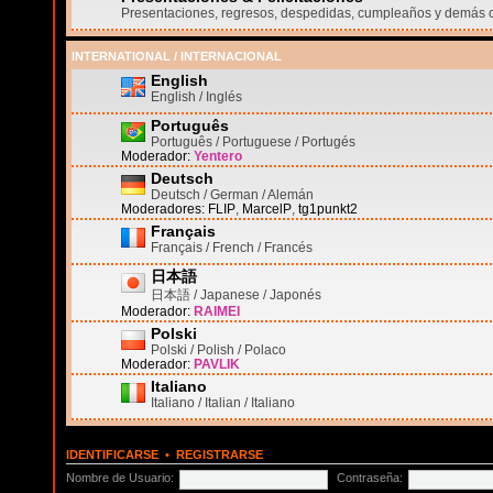
Presentaciones, regresos, despedidas, cumpleaños y demás 
INTERNATIONAL / INTERNACIONAL
English
English / Inglés
Português
Português / Portuguese / Portugés
Moderador:
Yentero
Deutsch
Deutsch / German / Alemán
Moderadores:
FLIP
,
MarcelP
,
tg1punkt2
Français
Français / French / Francés
日本語
日本語 / Japanese / Japonés
Moderador:
RAIMEI
Polski
Polski / Polish / Polaco
Moderador:
PAVLIK
Italiano
Italiano / Italian / Italiano
IDENTIFICARSE
•
REGISTRARSE
Nombre de Usuario:
Contraseña: