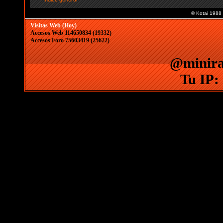
© Kotai 1988
Visitas Web (Hoy)
Accesos Web 114650834 (19332)
Accesos Foro 75603419 (25622)
@minira
Tu IP: