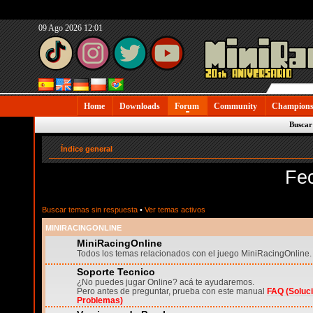
09 Ago 2026 12:01
Home
Downloads
Forum
Community
Champions
Buscar
Índice general
Fe
Buscar temas sin respuesta
•
Ver temas activos
MINIRACINGONLINE
MiniRacingOnline
Todos los temas relacionados con el juego MiniRacingOnline.
Soporte Tecnico
¿No puedes jugar Online? acá te ayudaremos.
Pero antes de preguntar, prueba con este manual
FAQ (Soluc
Problemas)