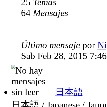
25
Temas
64
Mensajes
Último mensaje
por
Ni
Sab Feb 28, 2015 7:4
日本語
日本語 / Japanese / Japo