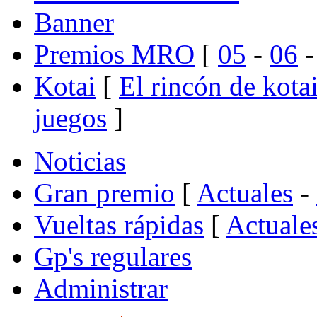
Banner
Premios MRO
[
05
-
06
Kotai
[
El rincón de kota
juegos
]
Noticias
Gran premio
[
Actuales
-
Vueltas rápidas
[
Actuale
Gp's regulares
Administrar