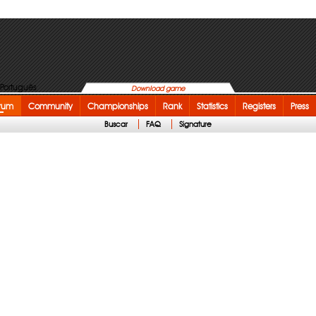
Download game
rum
Community
Championships
Rank
Statistics
Registers
Press
Buscar
FAQ
Signature