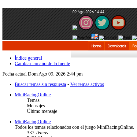
09 Ago 2026 14:44
Home
Downloads
Fo
Índice general
Cambiar tamaño de la fuente
Fecha actual Dom Ago 09, 2026 2:44 pm
Buscar temas sin respuesta
•
Ver temas activos
MiniRacingOnline
Temas
Mensajes
Último mensaje
MiniRacingOnline
Todos los temas relacionados con el juego MiniRacingOnline.
337
Temas