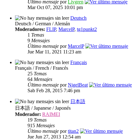
Último mensaje
por
Livgren
Mar Oct 07, 2025 10:01 pm
Deutsch
Deutsch / German / Alemán
Moderadores:
FLIP
,
MarcelP
,
tg1punkt2
1
Temas
9
Mensajes
Último mensaje
por
MarcelP
Jue Mar 11, 2021 11:23 am
Français
Français / French / Francés
25
Temas
64
Mensajes
Último mensaje
por
NigelBeat
Sab Feb 28, 2015 7:46 pm
日本語
日本語 / Japanese / Japonés
Moderador:
RAIMEI
19
Temas
915
Mensajes
Último mensaje
por
titan2
Jue Jun 27, 2013 12:54 am