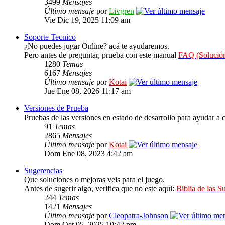
3499
Mensajes
Último mensaje
por
Livgren
Vie Dic 19, 2025 11:09 am
Soporte Tecnico
¿No puedes jugar Online? acá te ayudaremos.
Pero antes de preguntar, prueba con este manual
FAQ (Solución
1280
Temas
6167
Mensajes
Último mensaje
por
Kotai
Jue Ene 08, 2026 11:17 am
Versiones de Prueba
Pruebas de las versiones en estado de desarrollo para ayudar a c
91
Temas
2865
Mensajes
Último mensaje
por
Kotai
Dom Ene 08, 2023 4:42 am
Sugerencias
Que soluciones o mejoras veis para el juego.
Antes de sugerir algo, verifica que no este aqui:
Biblia de las S
244
Temas
1421
Mensajes
Último mensaje
por
Cleopatra-Johnson
Dom Oct 05, 2025 10:42 pm