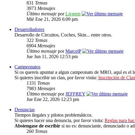
831
Temas
3973
Mensajes
Último mensaje
por
Livgren
Mié Ene 21, 2026 6:09 pm
Desarrolladores
Desarrollo de Circuitos, Coches, Skin... entre otros.
322
Temas
6904
Mensajes
Último mensaje
por
MarcelP
Jue Jun 11, 2026 12:53 pm
Campeonatos
Si os quereis apuntar a algun campeonato de MRO, aquí es el lu
Si quieres inscribir un clan, por favor visita:
Inscripción de Clan
1331
Temas
7983
Mensajes
Último mensaje
por
JEFFREY
Jue Ene 22, 2026 12:23 pm
Denuncias
Tiempos ilegales y pilotos problemáticos.
Si quieres hacer una denuncia, por favor visita:
Reglas para ha
Abstengase de escribir
si no es: denunciante, denunciado o ad
260
Temas