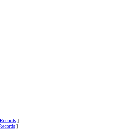
Records
]
Records
]