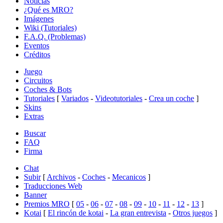
Noticias
¿Qué es MRO?
Imágenes
Wiki (Tutoriales)
F.A.Q. (Problemas)
Eventos
Créditos
Juego
Circuitos
Coches & Bots
Tutoriales
[
Variados
-
Videotutoriales
-
Crea un coche
]
Skins
Extras
Buscar
FAQ
Firma
Chat
Subir
[
Archivos
-
Coches
-
Mecanicos
]
Traducciones Web
Banner
Premios MRO
[
05
-
06
-
07
-
08
-
09
-
10
-
11
-
12
-
13
]
Kotai
[
El rincón de kotai
-
La gran entrevista
-
Otros juegos
]