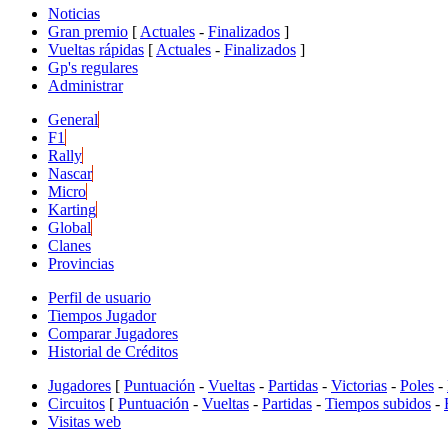
Noticias
Gran premio
[
Actuales
-
Finalizados
]
Vueltas rápidas
[
Actuales
-
Finalizados
]
Gp's regulares
Administrar
General
F1
Rally
Nascar
Micro
Karting
Global
Clanes
Provincias
Perfil de usuario
Tiempos Jugador
Comparar Jugadores
Historial de Créditos
Jugadores
[
Puntuación
-
Vueltas
-
Partidas
-
Victorias
-
Poles
-
Circuitos
[
Puntuación
-
Vueltas
-
Partidas
-
Tiempos subidos
-
Visitas web